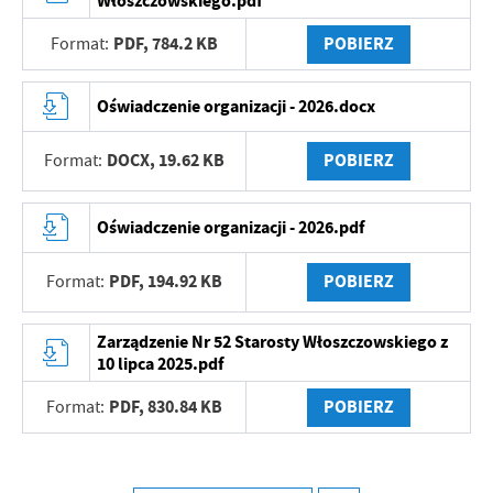
Włoszczowskiego.pdf
treści w postaci wiadomości, ofert, komunikatów mediów
społecznościowych.
PDF,
784.2 KB
POBIERZ
Format:
Oświadczenie organizacji - 2026.docx
DOCX,
19.62 KB
POBIERZ
Format:
Oświadczenie organizacji - 2026.pdf
PDF,
194.92 KB
POBIERZ
Format:
Zarządzenie Nr 52 Starosty Włoszczowskiego z
10 lipca 2025.pdf
PDF,
830.84 KB
POBIERZ
Format: