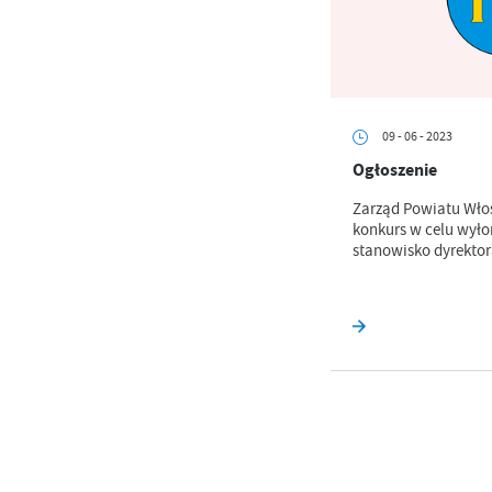
Dz
Wi
na
zg
fu
A
An
09 - 06 - 2023
Co
Wi
in
Ogłoszenie
po
wś
Zarząd Powiatu Wło
Wy
R
konkurs w celu wyło
fu
stanowisko dyrektor
Dz
st
Pr
Wi
an
in
bę
po
sp