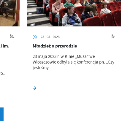
ci
25 - 05 - 2023
i im.
Młodzież o przyrodzie
.
23 maja 2023 r. w Kinie „Muza” we
Włoszczowie odbyła się konferencja pn. „Czy
jesteśmy...
a
o...
w