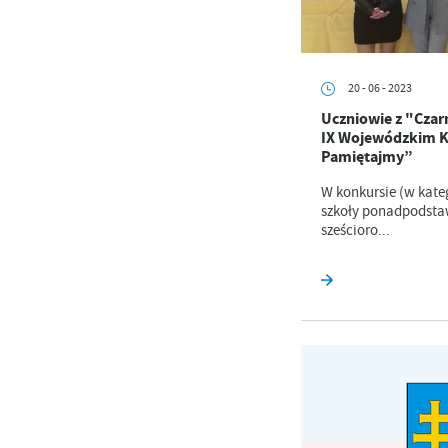
20 - 06 - 2023
U
Uczniowie z "Czar
IX Wojewódzkim K
Pamiętajmy”
Sz
W konkursie (w kateg
ws
szkoły ponadpodsta
sześcioro...
N
Ni
um
Pl
Wi
Tw
co
Za
F
Te
Ci