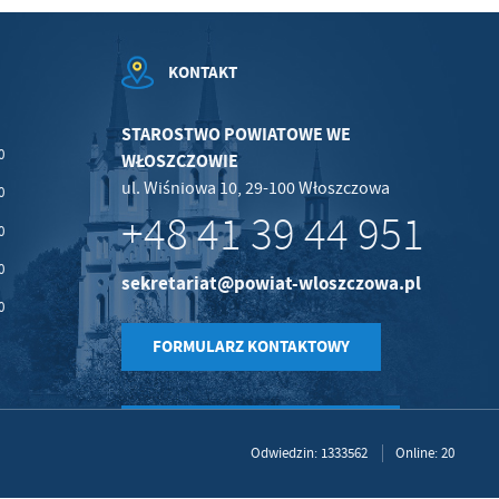
KONTAKT
STAROSTWO POWIATOWE WE
0
WŁOSZCZOWIE
ul. Wiśniowa 10, 29-100 Włoszczowa
0
+48 41 39 44 951
0
0
sekretariat@powiat-wloszczowa.pl
0
FORMULARZ KONTAKTOWY
Odwiedzin: 1333562
Online: 20