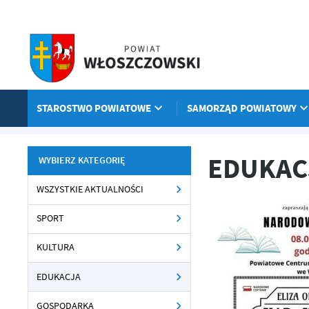
Przejdź do menu.
Przejdź do wyszukiwarki.
Przejdź do treści.
Przejdź do ustawień wielkości czcionki.
Włącz wersję kontrastową strony.
STAROSTWO POWIATOWE
SAMORZĄD POWIATOWY
Strona główna
Aktualności
EDUKACJA
EDUKAC
WYBIERZ KATEGORIĘ
WSZYSTKIE AKTUALNOŚCI
SPORT
KULTURA
EDUKACJA
GOSPODARKA