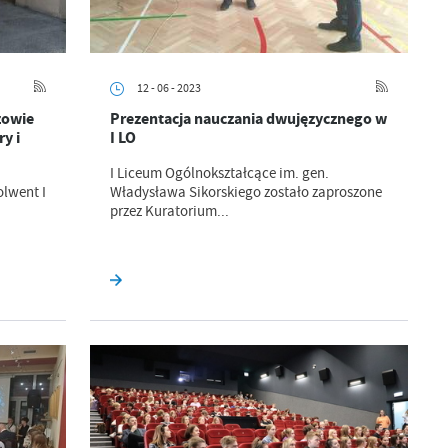
12 - 06 - 2023
zowie
Prezentacja nauczania dwujęzycznego w
y i
I LO
I Liceum Ogólnokształcące im. gen.
olwent I
Władysława Sikorskiego zostało zaproszone
przez Kuratorium...
a
kom
z