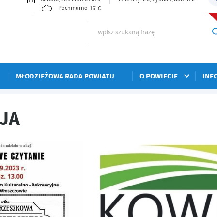
16°C
Pochmurno
MŁODZIEŻOWA RADA POWIATU
O POWIECIE
INF
JA