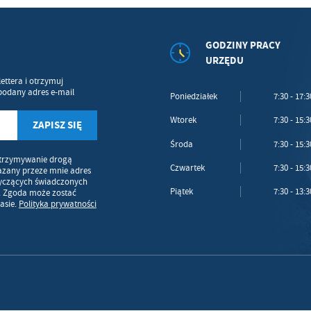
GODZINY PRACY
URZĘDU
ettera i otrzymuj
podany adres e-mail
Poniedziałek
7:30 - 17:3
Wtorek
7:30 - 15:3
Środa
7:30 - 15:3
trzymywanie drogą
Czwartek
7:30 - 15:3
azany przeze mnie adres
tyczących świadczonych
Piątek
7:30 - 13:3
. Zgoda może zostać
asie.
Polityka prywatności