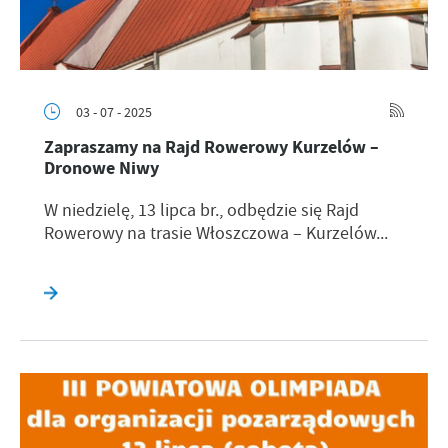
promocyjne mogą pojawić się na stronach podmiotów trzecich lub
firm będących naszymi partnerami oraz innych dostawców usług.
Firmy te działają w charakterze pośredników prezentujących nasze
treści w postaci wiadomości, ofert, komunikatów mediów
społecznościowych.
03 - 07 - 2025
Zapraszamy na Rajd Rowerowy Kurzelów –
Dronowe Niwy
W niedzielę, 13 lipca br., odbędzie się Rajd
Rowerowy na trasie Włoszczowa – Kurzelów...