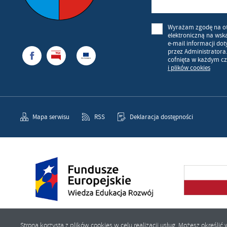
Wyrażam zgodę na o
elektroniczną na wsk
e-mail informacji do
przez Administratora
cofnięta w każdym cz
i plików cookies
Mapa serwisu
RSS
Deklaracja dostępności
Strona korzysta z plików cookies w celu realizacji usług. Możesz określ