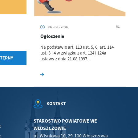
06 - 08 - 2026
.
Ogłoszenie
a
Na podstawie art. 113 ust. 5, 6, art. 114
ust. 3 i 4 w związku z art. 124 i 124a
TĘPNY
ustawy z dnia 21.08.1997...
w
KONTAKT
STAROSTWO POWIATOWE WE
0
WŁOSZCZOWIE
ul. Wiśniowa 10, 29-100 Włoszczowa
0