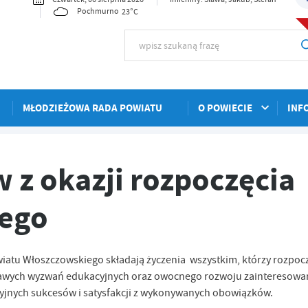
23°C
Pochmurno
MŁODZIEŻOWA RADA POWIATU
O POWIECIE
INF
zęcia nowego roku szkolnego
 z okazji rozpoczęcia
nego
atu Włoszczowskiego składają życzenia wszystkim, którzy rozpoczy
kawych wyzwań edukacyjnych oraz owocnego rozwoju zainteresowań 
cyjnych sukcesów i satysfakcji z wykonywanych obowiązków.