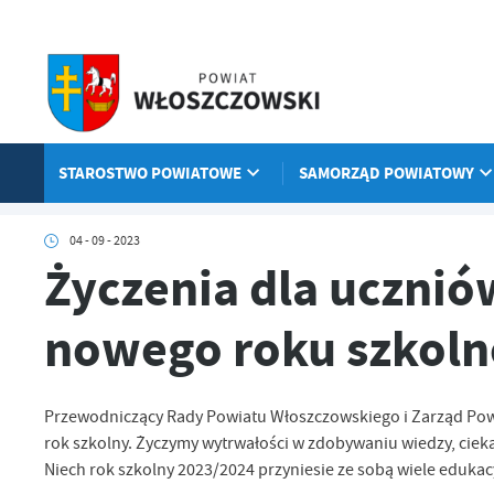
Przejdź do menu.
Przejdź do wyszukiwarki.
Przejdź do treści.
Przejdź do ustawień wielkości czcionki.
Włącz wersję kontrastową strony.
STAROSTWO POWIATOWE
SAMORZĄD POWIATOWY
Strona główna
Aktualności
Życzenia dla uczniów z okazji rozpoc
04 - 09 - 2023
Życzenia dla uczniów
nowego roku szkol
Przewodniczący Rady Powiatu Włoszczowskiego i Zarząd Powi
rok szkolny. Życzymy wytrwałości w zdobywaniu wiedzy, cie
Niech rok szkolny 2023/2024 przyniesie ze sobą wiele eduka