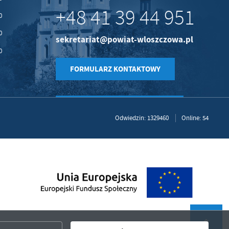
+48 41 39 44 951
0
0
sekretariat@powiat-wloszczowa.pl
0
FORMULARZ KONTAKTOWY
Odwiedzin: 1329460
Online: 54