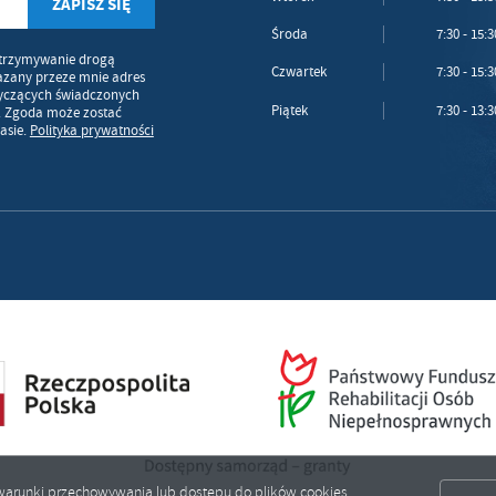
Środa
7:30 - 15:3
trzymywanie drogą
Czwartek
7:30 - 15:3
azany przeze mnie adres
tyczących świadczonych
Piątek
7:30 - 13:3
. Zgoda może zostać
asie.
Polityka prywatności
ić warunki przechowywania lub dostępu do plików cookies