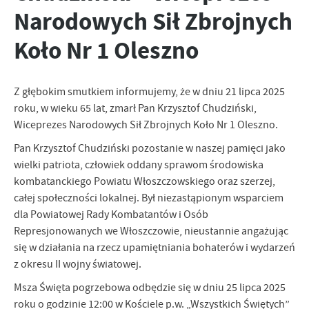
personalizację określonych funkcjonalności czy prezentowanych
Narodowych Sił Zbrojnych
treści.
Koło Nr 1 Oleszno
Dzięki tym plikom cookies możemy zapewnić Ci większy komfort
Więcej
korzystania z funkcjonalności naszej strony poprzez dopasowanie
jej do Twoich indywidualnych preferencji. Wyrażenie zgody na
funkcjonalne i personalizacyjne pliki cookies gwarantuje
Z głębokim smutkiem informujemy, że w dniu 21 lipca 2025
Analityczne
dostępność większej ilości funkcji na stronie.
roku, w wieku 65 lat, zmarł Pan Krzysztof Chudziński,
Analityczne pliki cookies pomagają nam rozwijać się i
Wiceprezes Narodowych Sił Zbrojnych Koło Nr 1 Oleszno.
dostosowywać do Twoich potrzeb.
Cookies analityczne pozwalają na uzyskanie informacji w zakresie
Pan Krzysztof Chudziński pozostanie w naszej pamięci jako
Więcej
wykorzystywania witryny internetowej, miejsca oraz częstotliwości,
wielki patriota, człowiek oddany sprawom środowiska
z jaką odwiedzane są nasze serwisy www. Dane pozwalają nam na
kombatanckiego Powiatu Włoszczowskiego oraz szerzej,
ocenę naszych serwisów internetowych pod względem ich
Reklamowe
całej społeczności lokalnej. Był niezastąpionym wsparciem
popularności wśród użytkowników. Zgromadzone informacje są
dla Powiatowej Rady Kombatantów i Osób
Dzięki reklamowym plikom cookies prezentujemy Ci najciekawsze
przetwarzane w formie zanonimizowanej. Wyrażenie zgody na
informacje i aktualności na stronach naszych partnerów.
analityczne pliki cookies gwarantuje dostępność wszystkich
Represjonowanych we Włoszczowie, nieustannie angażując
funkcjonalności.
Promocyjne pliki cookies służą do prezentowania Ci naszych
się w działania na rzecz upamiętniania bohaterów i wydarzeń
Więcej
komunikatów na podstawie analizy Twoich upodobań oraz Twoich
z okresu II wojny światowej.
zwyczajów dotyczących przeglądanej witryny internetowej. Treści
Msza Święta pogrzebowa odbędzie się w dniu 25 lipca 2025
promocyjne mogą pojawić się na stronach podmiotów trzecich lub
firm będących naszymi partnerami oraz innych dostawców usług.
roku o godzinie 12:00 w Kościele p.w. „Wszystkich Świętych”