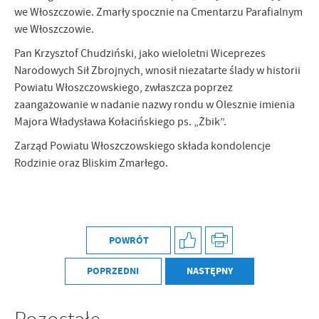
Firmy te działają w charakterze pośredników prezentujących nasze
we Włoszczowie. Zmarły spocznie na Cmentarzu Parafialnym
treści w postaci wiadomości, ofert, komunikatów mediów
we Włoszczowie.
społecznościowych.
Pan Krzysztof Chudziński, jako wieloletni Wiceprezes
Narodowych Sił Zbrojnych, wnosił niezatarte ślady w historii
Powiatu Włoszczowskiego, zwłaszcza poprzez
zaangażowanie w nadanie nazwy rondu w Olesznie imienia
Majora Władysława Kołacińskiego ps. „Żbik”.
Zarząd Powiatu Włoszczowskiego składa kondolencje
Rodzinie oraz Bliskim Zmarłego.
POWRÓT
POPRZEDNI
NASTĘPNY