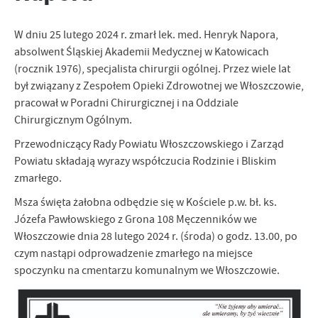
personalizację określonych funkcjonalności czy prezentowanych
treści.
W dniu 25 lutego 2024 r. zmarł lek. med. Henryk Napora,
Dzięki tym plikom cookies możemy zapewnić Ci większy komfort
Więcej
absolwent Śląskiej Akademii Medycznej w Katowicach
korzystania z funkcjonalności naszej strony poprzez dopasowanie
(rocznik 1976), specjalista chirurgii ogólnej. Przez wiele lat
jej do Twoich indywidualnych preferencji. Wyrażenie zgody na
był związany z Zespołem Opieki Zdrowotnej we Włoszczowie,
funkcjonalne i personalizacyjne pliki cookies gwarantuje
Analityczne
pracował w Poradni Chirurgicznej i na Oddziale
dostępność większej ilości funkcji na stronie.
Analityczne pliki cookies pomagają nam rozwijać się i
Chirurgicznym Ogólnym.
dostosowywać do Twoich potrzeb.
Przewodniczący Rady Powiatu Włoszczowskiego i Zarząd
Cookies analityczne pozwalają na uzyskanie informacji w zakresie
Więcej
Powiatu składają wyrazy współczucia Rodzinie i Bliskim
wykorzystywania witryny internetowej, miejsca oraz częstotliwości,
zmarłego.
z jaką odwiedzane są nasze serwisy www. Dane pozwalają nam na
ocenę naszych serwisów internetowych pod względem ich
Reklamowe
Msza święta żałobna odbędzie się w Kościele p.w. bł. ks.
popularności wśród użytkowników. Zgromadzone informacje są
Józefa Pawłowskiego z Grona 108 Męczenników we
Dzięki reklamowym plikom cookies prezentujemy Ci najciekawsze
przetwarzane w formie zanonimizowanej. Wyrażenie zgody na
Włoszczowie dnia 28 lutego 2024 r. (środa) o godz. 13.00, po
informacje i aktualności na stronach naszych partnerów.
analityczne pliki cookies gwarantuje dostępność wszystkich
funkcjonalności.
czym nastąpi odprowadzenie zmarłego na miejsce
Promocyjne pliki cookies służą do prezentowania Ci naszych
Więcej
komunikatów na podstawie analizy Twoich upodobań oraz Twoich
spoczynku na cmentarzu komunalnym we Włoszczowie.
zwyczajów dotyczących przeglądanej witryny internetowej. Treści
promocyjne mogą pojawić się na stronach podmiotów trzecich lub
firm będących naszymi partnerami oraz innych dostawców usług.