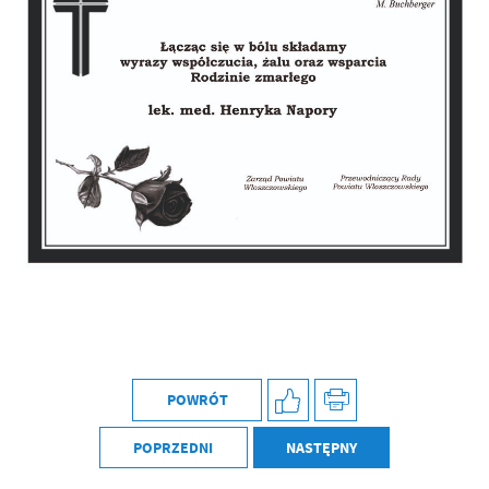
Firmy te działają w charakterze pośredników prezentujących nasze
treści w postaci wiadomości, ofert, komunikatów mediów
społecznościowych.
POWRÓT
POPRZEDNI
NASTĘPNY