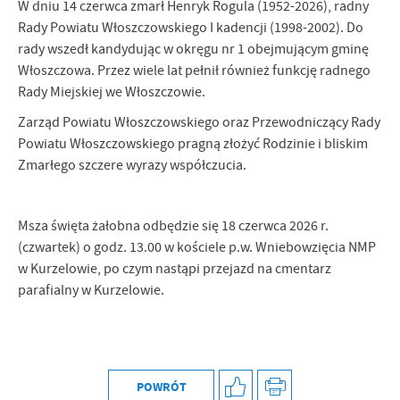
W dniu 14 czerwca zmarł Henryk Rogula (1952-2026), radny
personalizację określonych funkcjonalności czy prezentowanych
Rady Powiatu Włoszczowskiego I kadencji (1998-2002). Do
treści.
rady wszedł kandydując w okręgu nr 1 obejmującym gminę
Dzięki tym plikom cookies możemy zapewnić Ci większy komfort
Więcej
Włoszczowa. Przez wiele lat pełnił również funkcję radnego
korzystania z funkcjonalności naszej strony poprzez dopasowanie
jej do Twoich indywidualnych preferencji. Wyrażenie zgody na
Rady Miejskiej we Włoszczowie.
funkcjonalne i personalizacyjne pliki cookies gwarantuje
Analityczne
Zarząd Powiatu Włoszczowskiego oraz Przewodniczący Rady
dostępność większej ilości funkcji na stronie.
Analityczne pliki cookies pomagają nam rozwijać się i
Powiatu Włoszczowskiego pragną złożyć Rodzinie i bliskim
dostosowywać do Twoich potrzeb.
Zmarłego szczere wyrazy współczucia.
Cookies analityczne pozwalają na uzyskanie informacji w zakresie
Więcej
wykorzystywania witryny internetowej, miejsca oraz częstotliwości,
z jaką odwiedzane są nasze serwisy www. Dane pozwalają nam na
Msza święta żałobna odbędzie się 18 czerwca 2026 r.
ocenę naszych serwisów internetowych pod względem ich
(czwartek) o godz. 13.00 w kościele p.w. Wniebowzięcia NMP
Reklamowe
popularności wśród użytkowników. Zgromadzone informacje są
w Kurzelowie, po czym nastąpi przejazd na cmentarz
Dzięki reklamowym plikom cookies prezentujemy Ci najciekawsze
przetwarzane w formie zanonimizowanej. Wyrażenie zgody na
parafialny w Kurzelowie.
informacje i aktualności na stronach naszych partnerów.
analityczne pliki cookies gwarantuje dostępność wszystkich
funkcjonalności.
Promocyjne pliki cookies służą do prezentowania Ci naszych
Więcej
komunikatów na podstawie analizy Twoich upodobań oraz Twoich
zwyczajów dotyczących przeglądanej witryny internetowej. Treści
promocyjne mogą pojawić się na stronach podmiotów trzecich lub
POWRÓT
firm będących naszymi partnerami oraz innych dostawców usług.