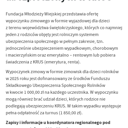
zapamiętanie wprowadzonych przez Ciebie ustawień oraz
personalizację określonych funkcjonalności czy prezentowanych
treści.
Fundacja Młodzieży Wiejskiej przedstawia ofertę
Dzięki tym plikom cookies możemy zapewnić Ci większy komfort
wypoczynku zimowego w formie wyjazdowej dla dzieci
Więcej
korzystania z funkcjonalności naszej strony poprzez dopasowanie
z terenu województwa świętokrzyskiego, których co najmniej
jej do Twoich indywidualnych preferencji. Wyrażenie zgody na
jeden z rodziców objęty jest rolniczym systemem
funkcjonalne i personalizacyjne pliki cookies gwarantuje
Analityczne
ubezpieczenia społecznego w pełnym zakresie, tzn.
dostępność większej ilości funkcji na stronie.
jednocześnie ubezpieczeniem wypadkowym, chorobowym
Analityczne pliki cookies pomagają nam rozwijać się i
i macierzyńskim oraz emerytalno – rentowym lub pobiera
dostosowywać do Twoich potrzeb.
świadczenia z KRUS (emerytura, renta).
Cookies analityczne pozwalają na uzyskanie informacji w zakresie
Więcej
wykorzystywania witryny internetowej, miejsca oraz częstotliwości,
Wypoczynek zimowy w formie zimowisk dla dzieci rolników
z jaką odwiedzane są nasze serwisy www. Dane pozwalają nam na
w 2025 roku jest dofinansowany ze środków Funduszu
ocenę naszych serwisów internetowych pod względem ich
Reklamowe
Składkowego Ubezpieczenia Społecznego Rolników
popularności wśród użytkowników. Zgromadzone informacje są
Dzięki reklamowym plikom cookies prezentujemy Ci najciekawsze
przetwarzane w formie zanonimizowanej. Wyrażenie zgody na
w kwocie 1 000,00 zł na każdego uczestnika. W wypoczynku
informacje i aktualności na stronach naszych partnerów.
analityczne pliki cookies gwarantuje dostępność wszystkich
mogą również brać udział dzieci, których rodzice nie
funkcjonalności.
Promocyjne pliki cookies służą do prezentowania Ci naszych
podlegają ubezpieczeniu KRUS. W takim wypadku występuje
Więcej
komunikatów na podstawie analizy Twoich upodobań oraz Twoich
pełna odpłatność za turnus (1 850,00 zł).
zwyczajów dotyczących przeglądanej witryny internetowej. Treści
Zapisy i informacje u koordynatora regionalnego pod
promocyjne mogą pojawić się na stronach podmiotów trzecich lub