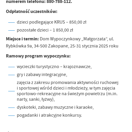
firm będących naszymi partnerami oraz innych dostawców usług.
numerem telefonu: 880-788-112.
Firmy te działają w charakterze pośredników prezentujących nasze
Odpłatność uczestników:
treści w postaci wiadomości, ofert, komunikatów mediów
społecznościowych.
dzieci podlegające KRUS – 850,00 zł
pozostałe dzieci – 1 850,00 zł
Miejsce i termin:
Dom Wypoczynkowy „Małgorzata”, ul.
Rybkówka 9a, 34-500 Zakopane, 25-31 stycznia 2025 roku
Ramowy program wypoczynku:
wycieczki turystyczno – krajoznawcze,
gry i zabawy integracyjne,
zajęcia z zakresu promowania aktywności ruchowej
i sportowej wśród dzieci i młodzieży, w tym zajęcia
sportowo-rekreacyjne na świeżym powietrzu (m.in.
narty, sanki, łyżwy),
dyskoteki, zabawy muzyczne i karaoke,
pogadanki i atrakcyjne konkursy.