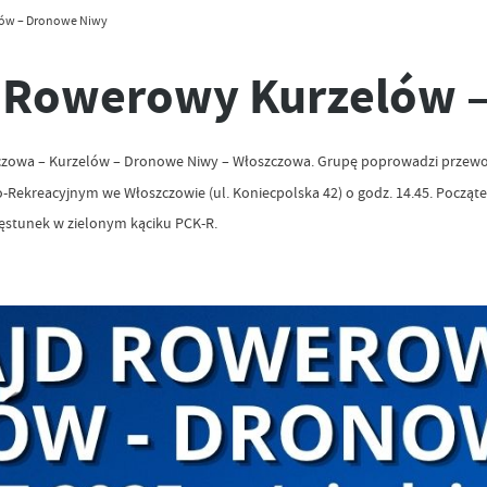
lów – Dronowe Niwy
d Rowerowy Kurzelów 
oszczowa – Kurzelów – Dronowe Niwy – Włoszczowa. Grupę poprowadzi przewo
ekreacyjnym we Włoszczowie (ul. Koniecpolska 42) o godz. 14.45. Początek
ęstunek w zielonym kąciku PCK-R.