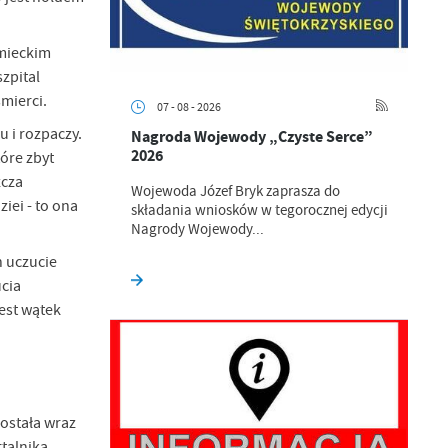
emieckim
zpital
mierci.
07 - 08 - 2026
 i rozpaczy.
Nagroda Wojewody „Czyste Serce”
2026
óre zbyt
zcza
Wojewoda Józef Bryk zaprasza do
iei - to ona
składania wniosków w tegorocznej edycji
Nagrody Wojewody...
h uczucie
ucia
est wątek
ostała wraz
talnika