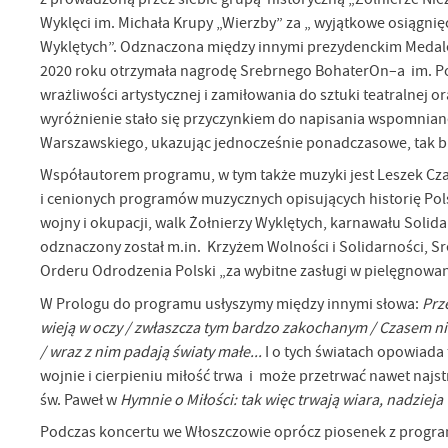
Wyklęci im. Michała Krupy „Wierzby” za „ wyjątkowe osiągnięc
Wyklętych”. Odznaczona między innymi prezydenckim Medale
2020 roku otrzymała nagrodę Srebrnego BohaterOn–a im. Po
wrażliwości artystycznej i zamiłowania do sztuki teatralnej 
wyróżnienie stało się przyczynkiem do napisania wspomnia
Warszawskiego, ukazując jednocześnie ponadczasowe, tak bl
Współautorem programu, w tym także muzyki jest Leszek Czaj
i cenionych programów muzycznych opisujących historię Pol
wojny i okupacji, walk Żołnierzy Wyklętych, karnawału Solid
odznaczony został m.in. Krzyżem Wolności i Solidarności, S
Orderu Odrodzenia Polski „za wybitne zasługi w pielęgnowaniu
W Prologu do programu usłyszymy między innymi słowa:
Prze
wieją w oczy / zwłaszcza tym bardzo zakochanym / Czasem nie m
U
/ wraz z nim padają światy małe...
I o tych światach opowiada 
wojnie i cierpieniu miłość trwa i może przetrwać nawet najs
św. Paweł w
Hymnie o Miłości: tak więc trwają wiara, nadzieja 
Sz
Podczas koncertu we Włoszczowie oprócz piosenek z program
ws