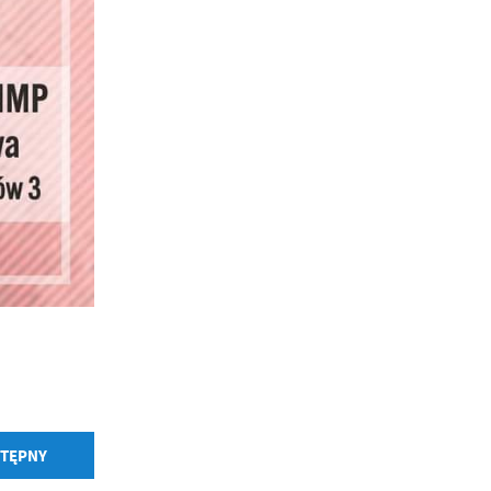
a
w
TĘPNY