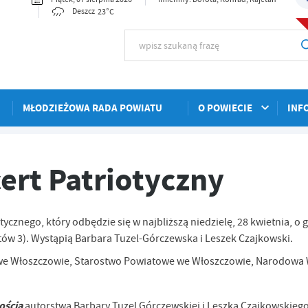
23°C
Deszcz
MŁODZIEŻOWA RADA POWIATU
O POWIECIE
INF
ert Patriotyczny
otycznego, który odbędzie się w najbliższą niedzielę, 28 kwietnia, o 
ów 3). Wystąpią Barbara Tuzel-Górczewska i Leszek Czajkowski.
o we Włoszczowie, Starostwo Powiatowe we Włoszczowie, Narodowa
ością
autorstwa Barbary Tuzel Górczewskiej i Leszka Czajkowskiego