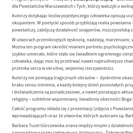
dla Powstańców Warszawskich i Tych, którzy walczyli o wolną 
Autorzy dotykając losów pojedynczego człowieka opisują ucz
okupantem. W poetycki sposób przybliżają realia powstania 
powstańczy, zabójczą działalność snajperów, niszczycielską s
W utworach przenikniętych tęsknotą, nadzieją, marzeniami, ws
Można ten program określić mianem portretu psychologiczneg
szybko umierało, które stało się świadkiem ogromnego cierpi
człowieka, dając moc by przetrwać nawet najtrudniejsze chwil
przenika serca w okrutnej, wojennej rzeczywistości.
Autorzy nie pomijają tragicznych obrazów – dyskretnie ukazuj
braku sensu istnienia, a każdy kolejny dzień pozostałych przy
i doświadczenia są ponadczasowe, a nawet porażająco aktua
religijny – subtelnie wspomniany, świadomy obecności Boga i
Całość programu składa się z prezentacji (zdjęcia z Powsta
wprowadzających oraz 16 utworów, których autorami są: Barb
Barbara Tuzel Górczewska znana między innymi z działalności
z prowadzoną przez siebie grupą historyczną „Żołnierze Nie