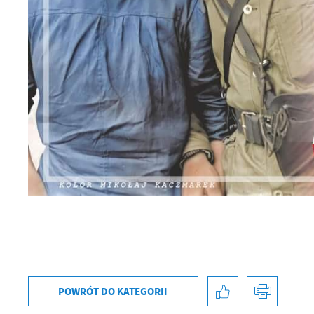
fu
Dz
st
Pr
Wi
an
in
bę
po
sp
POWRÓT
DO KATEGORII