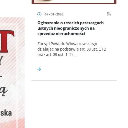
07 - 08 - 2026
Ogłoszenie o trzecich przetargach
ustnych nieograniczonych na
a
sprzedaż nieruchomości
kom
Zarząd Powiatu Włoszczowskiego
działając na podstawie art. 38 ust. 1 i 2
oraz art. 39 ust. 1, 2 i...
z
ci
.