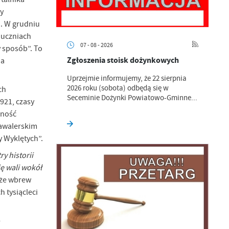
y
. W grudniu
 uczniach
07 - 08 - 2026
y sposób”. To
Zgłoszenia stoisk dożynkowych
ia
Uprzejmie informujemy, że 22 sierpnia
2026 roku (sobota) odbędą się w
ch
Seceminie Dożynki Powiatowo-Gminne...
921, czasy
lność
Kawalerskim
y Wyklętych”.
y historii
ię wali wokół
 że wbrew
 tysiącleci
-