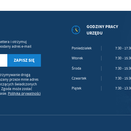
GODZINY PRACY
URZĘDU
ettera i otrzymuj
podany adres e-mail
Poniedziałek
7:30 - 17:3
Wtorek
7:30 - 15:3
Środa
7:30 - 15:3
trzymywanie drogą
Czwartek
7:30 - 15:3
azany przeze mnie adres
tyczących świadczonych
Piątek
7:30 - 13:3
. Zgoda może zostać
asie.
Polityka prywatności