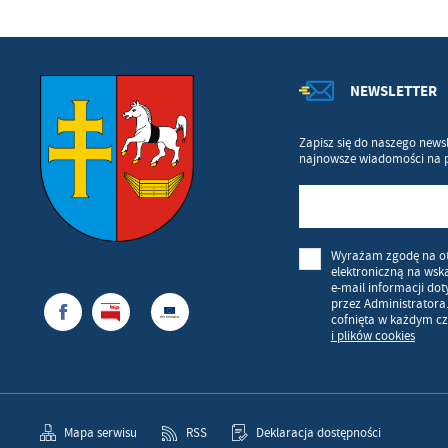
NEWSLETTER
Zapisz się do naszego newsl
najnowsze wiadomości na 
Wyrażam zgodę na o
elektroniczną na wsk
e-mail informacji do
przez Administratora
cofnięta w każdym cz
i plików cookies
Mapa serwisu
RSS
Deklaracja dostępności