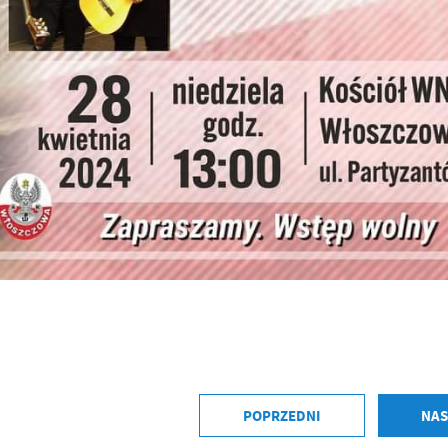
nkcjonalności.
ięki reklamowym plikom cookies prezentujemy Ci najciekawsze informacje i aktualności n
ronach naszych partnerów.
omocyjne pliki cookies służą do prezentowania Ci naszych komunikatów na podstawie
ęcej
alizy Twoich upodobań oraz Twoich zwyczajów dotyczących przeglądanej witryny
ternetowej. Treści promocyjne mogą pojawić się na stronach podmiotów trzecich lub firm
dących naszymi partnerami oraz innych dostawców usług. Firmy te działają w charakterze
średników prezentujących nasze treści w postaci wiadomości, ofert, komunikatów medió
ołecznościowych.
POPRZEDNI
NAS