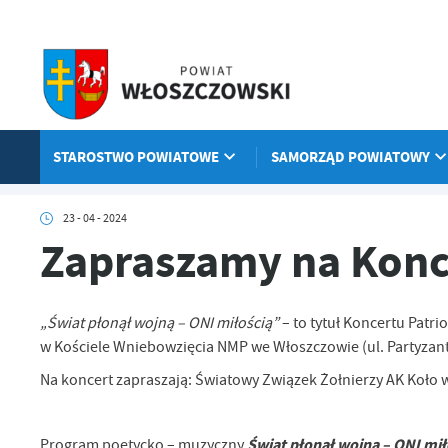
Przejdź do menu.
Przejdź do wyszukiwarki.
Przejdź do treści.
Przejdź do ustawień wielkości czcionki.
Włącz wersję kontrastową strony.
STAROSTWO POWIATOWE
SAMORZĄD POWIATOWY
Strona główna
Aktualności
Zapraszamy na Koncert Patriotyczny
23 - 04 - 2024
Zapraszamy na Konc
„Świat płonął wojną – ONI miłością”
– to tytuł Koncertu Patri
w Kościele Wniebowzięcia NMP we Włoszczowie (ul. Partyzant
Na koncert zapraszają: Światowy Związek Żołnierzy AK Koł
Świat płonął wojną – ONI mił
Program poetycko – muzyczny