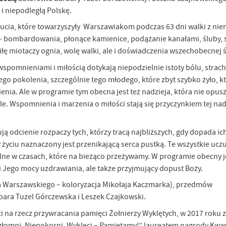
i niepodległą Polskę.
ucia, które towarzyszyły Warszawiakom podczas 63 dni walki z ni
– bombardowania, płonące kamienice, podążanie kanałami, śluby, s
iłę miotaczy ognia, wolę walki, ale i doświadczenia wszechobecnej ś
pomnieniami i miłością dotykają niepodzielnie istoty bólu, strachu
o pokolenia, szczególnie tego młodego, które zbyt szybko żyło, kt
enia. Ale w programie tym obecna jest też nadzieja, która nie opus
e. Wspomnienia i marzenia o miłości stają się przyczynkiem tej nadz
ą odcienie rozpaczy tych, którzy tracą najbliższych, gdy dopada ic
 życiu naznaczony jest przenikającą serca pustką. Te wszystkie ucz
lne w czasach, które na bieżąco przeżywamy. W programie obecny j
 Jego mocy uzdrawiania, ale także przyjmujący dopust Boży.
nia Warszawskiego – koloryzacja Mikołaja Kaczmarka), przedmów
ara Tuzel Górczewska i Leszek Czajkowski.
 na rzecz przywracania pamięci Żołnierzy Wyklętych, w 2017 roku z
złomni, Niepokorni, Wyklęci – Pamiętamy!” laureatem nagrody Kwar