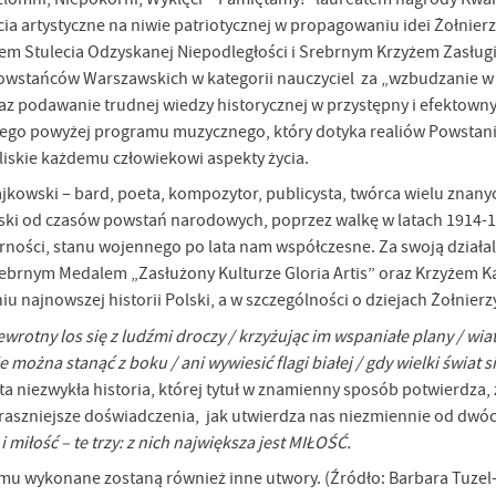
ia artystyczne na niwie patriotycznej w propagowaniu idei Żołnierz
m Stulecia Odzyskanej Niepodległości i Srebrnym Krzyżem Zasługi
wstańców Warszawskich w kategorii nauczyciel za „wzbudzanie w
oraz podawanie trudnej wiedzy historycznej w przystępny i efektown
nego powyżej programu muzycznego, który dotyka realiów Powstan
iskie każdemu człowiekowi aspekty życia.
kowski – bard, poeta, kompozytor, publicysta, twórca wielu znany
ski od czasów powstań narodowych, poprzez walkę w latach 1914-1
arności, stanu wojennego po lata nam współczesne. Za swoją działa
rebrnym Medalem „Zasłużony Kulturze Gloria Artis” oraz Krzyżem 
 najnowszej historii Polski, a w szczególności o dziejach Żołnierz
wrotny los się z ludźmi droczy / krzyżując im wspaniałe plany / wiatr
ożna stanąć z boku / ani wywiesić flagi białej / gdy wielki świat s
stawienia
ta niezwykła historia, której tytuł w znamienny sposób potwierdza,
traszniejsze doświadczenia, jak utwierdza nas niezmiennie od dwóch
i miłość – te trzy: z nich największa jest MIŁOŚĆ.
anujemy Twoją prywatność. Możesz zmienić ustawienia cookies lub zaakceptować je
u wykonane zostaną również inne utwory. (Źródło: Barbara Tuzel
zystkie. W dowolnym momencie możesz dokonać zmiany swoich ustawień.