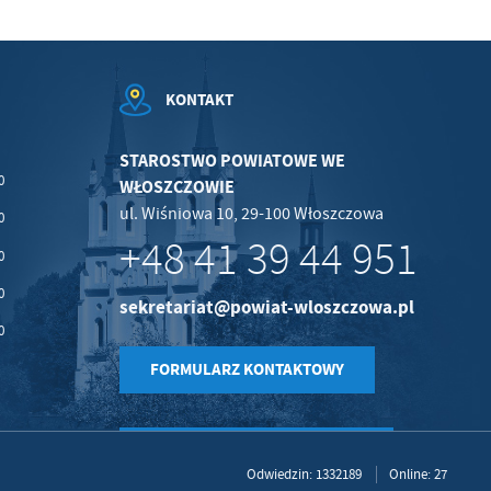
KONTAKT
STAROSTWO POWIATOWE WE
0
WŁOSZCZOWIE
ul. Wiśniowa 10, 29-100 Włoszczowa
0
+48 41 39 44 951
0
0
sekretariat@powiat-wloszczowa.pl
0
FORMULARZ KONTAKTOWY
Odwiedzin: 1332189
Online: 27