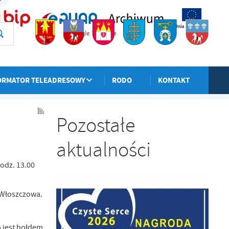
ORMATOR TELEADRESOWY
RODO
KONTAKT
POPRZEDNI
NASTĘPNY
Pozostałe
aktualności
godz. 13.00
 Włoszczowa.
 jest hołdem