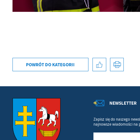
po
sp
POWRÓT
DO KATEGORII
NEWSLETTER
Zapisz się do naszego newsl
najnowsze wiadomości na 