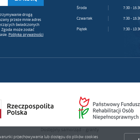
Środa
7:30 - 15:3
trzymywanie drogą
Czwartek
7:30 - 15:3
azany przeze mnie adres
tyczących świadczonych
Piątek
7:30 - 13:3
. Zgoda może zostać
asie.
Polityka prywatności
ić warunki przechowywania lub dostępu do plików cookies