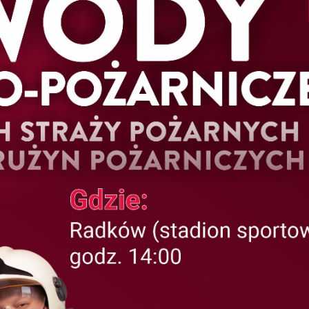
stawienia
anujemy Twoją prywatność. Możesz zmienić ustawienia cookies lub zaakceptować je
zystkie. W dowolnym momencie możesz dokonać zmiany swoich ustawień.
iezbędne
ezbędne pliki cookies służą do prawidłowego funkcjonowania strony internetowej i
ożliwiają Ci komfortowe korzystanie z oferowanych przez nas usług.