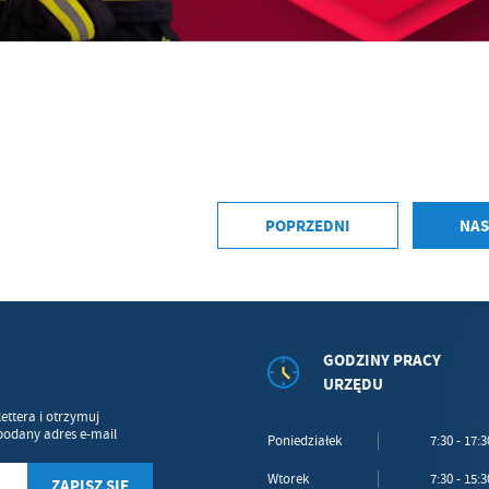
średników prezentujących nasze treści w postaci wiadomości, ofert, komunikatów medió
ołecznościowych.
POPRZEDNI
NAS
GODZINY PRACY
URZĘDU
ettera i otrzymuj
podany adres e-mail
Poniedziałek
7:30 - 17:3
Wtorek
7:30 - 15:3