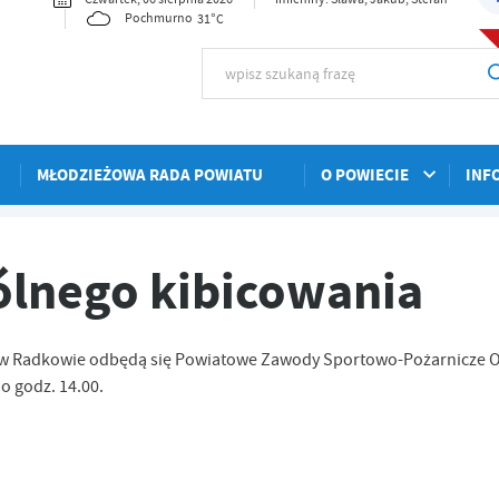
31°C
Pochmurno
MŁODZIEŻOWA RADA POWIATU
O POWIECIE
INF
a
lnego kibicowania
ym w Radkowie odbędą się Powiatowe Zawody Sportowo-Pożarnicze 
o godz. 14.00.