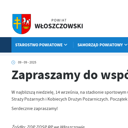
Przejdź do menu.
Przejdź do wyszukiwarki.
Przejdź do treści.
Przejdź do ustawień wielkości czcionki.
Włącz wersję kontrastową strony.
STAROSTWO POWIATOWE
SAMORZĄD POWIATOWY
Strona główna
Aktualności
Zapraszamy do wspólnego kibicowani
09 - 09 - 2025
Zapraszamy do wspó
W najbliższą niedzielę, 14 września, na stadionie sportow
Straży Pożarnych i Kobiecych Drużyn Pożarniczych. Początek 
Serdecznie zapraszamy!
Źródło: ZOP ZOSP RP we Włoszczowie