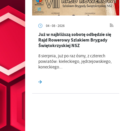
a
kom
04 - 08 - 2026
z
Już w najbliższą sobotę odbędzie się
Rajd Rowerowy Szlakiem Brygady
ci
Świętokrzyskiej NSZ
8 sierpnia, już po raz ósmy, z czterech
powiatów: kieleckiego, jędrzejowskiego,
koneckiego...
.
a