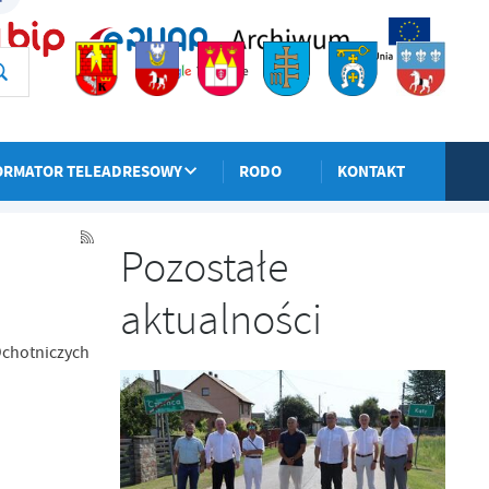
ORMATOR TELEADRESOWY
RODO
KONTAKT
POPRZEDNI
NASTĘPNY
Pozostałe
aktualności
Ochotniczych