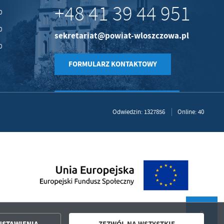
+48 41 39 44 951
0
0
sekretariat@powiat-wloszczowa.pl
0
FORMULARZ KONTAKTOWY
Odwiedzin: 1327856
Online: 40
USTAWIENIA
ZEZWÓL NA WSZYSTKIE