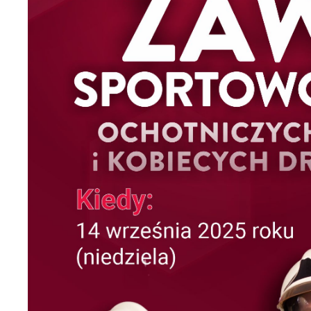
U
Sz
ws
N
Ni
um