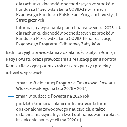
firm będących naszymi partnerami oraz innych dostawców usług.
dla rachunku dochodów pochodzących ze środków
Firmy te działają w charakterze pośredników prezentujących nasze
Funduszu Przeciwdziałania COVID-19 w ramach
treści w postaci wiadomości, ofert, komunikatów mediów
Rządowego Funduszu Polski Ład: Program Inwestycji
Strategicznych.
społecznościowych.
Informacją z wykonania planu finansowego za 2025 rok
dla rachunku dochodów pochodzących ze środków
Funduszu Przeciwdziałania COVID-19 na realizację
Rządowego Programu Odbudowy Zabytków.
Radni przyjęli sprawozdania z działalności stałych Komisji
Rady Powiatu oraz sprawozdania z realizacji planu kontroli
Komisji Rewizyjnej za 2025 rok oraz rozpatrzyli projekty
uchwał w sprawach:
zmian w Wieloletniej Prognozie Finansowej Powiatu
Włoszczowskiego na lata 2026 – 2037,
zmian w budżecie Powiatu na 2026 rok,
podziału środków i planu dofinansowania form
doskonalenia zawodowego nauczycieli, a także
ustalenia maksymalnych kwot dofinansowania opłat za
kształcenie nauczycieli (na 2026 r.),