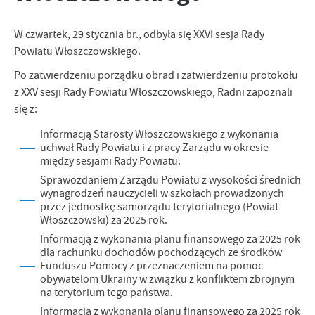
zapamiętanie wprowadzonych przez Ciebie ustawień oraz
personalizację określonych funkcjonalności czy prezentowanych
W czwartek, 29 stycznia br., odbyła się XXVI sesja Rady
treści.
Powiatu Włoszczowskiego.
Dzięki tym plikom cookies możemy zapewnić Ci większy komfort
Więcej
korzystania z funkcjonalności naszej strony poprzez dopasowanie
Po zatwierdzeniu porządku obrad i zatwierdzeniu protokołu
jej do Twoich indywidualnych preferencji. Wyrażenie zgody na
z XXV sesji Rady Powiatu Włoszczowskiego, Radni zapoznali
funkcjonalne i personalizacyjne pliki cookies gwarantuje
Analityczne
się z:
dostępność większej ilości funkcji na stronie.
Analityczne pliki cookies pomagają nam rozwijać się i
Informacją Starosty Włoszczowskiego z wykonania
dostosowywać do Twoich potrzeb.
uchwał Rady Powiatu i z pracy Zarządu w okresie
Cookies analityczne pozwalają na uzyskanie informacji w zakresie
między sesjami Rady Powiatu.
Więcej
wykorzystywania witryny internetowej, miejsca oraz częstotliwości,
Sprawozdaniem Zarządu Powiatu z wysokości średnich
z jaką odwiedzane są nasze serwisy www. Dane pozwalają nam na
wynagrodzeń nauczycieli w szkołach prowadzonych
ocenę naszych serwisów internetowych pod względem ich
przez jednostkę samorządu terytorialnego (Powiat
Reklamowe
popularności wśród użytkowników. Zgromadzone informacje są
Włoszczowski) za 2025 rok.
Dzięki reklamowym plikom cookies prezentujemy Ci najciekawsze
przetwarzane w formie zanonimizowanej. Wyrażenie zgody na
Informacją z wykonania planu finansowego za 2025 rok
informacje i aktualności na stronach naszych partnerów.
analityczne pliki cookies gwarantuje dostępność wszystkich
dla rachunku dochodów pochodzących ze środków
funkcjonalności.
Promocyjne pliki cookies służą do prezentowania Ci naszych
Funduszu Pomocy z przeznaczeniem na pomoc
Więcej
komunikatów na podstawie analizy Twoich upodobań oraz Twoich
obywatelom Ukrainy w związku z konfliktem zbrojnym
na terytorium tego państwa.
zwyczajów dotyczących przeglądanej witryny internetowej. Treści
promocyjne mogą pojawić się na stronach podmiotów trzecich lub
Informacją z wykonania planu finansowego za 2025 rok