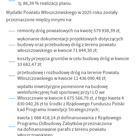
tj. 86,39 % realizacji planu.
Wydatki Powiatu Włoszczowskiego w 2025 roku zostały
przeznaczone między innymi na:
remonty dróg powiatowych na kwotę 579 938,39 zł,
wykonanie dokumentacji projektowych dotyczących
budowy oraz przebudowy dróg z terenu powiatu
włoszczowskiego w kwocie 71 844,30 zł;
koszty przejęcia gruntów w celu budowy dróg w kwocie
33 682,47 zł;
przebudowę i rozbudowę dróg na terenie Powiatu
Włoszczowskiego w kwocie 11 436 090,48 zł;
wydatki inwestycyjne poniesione na budowę
wielofunkcyjnej hali sportowej przy I LO we
Włoszczowie w kwocie 6 675 566,79 zł, z tego kwota 4
830 040,26 zł to środki z Rządowego Funduszu Polski
Ład Programu Inwestycji Strategicznych;
kwota 1 088 418,14 zł dofinansowania z Rządowego
Programu Odbudowy Zabytków przeznaczona
na dofinansowanie parafii z terenu powiatu
włoszczowskiego;