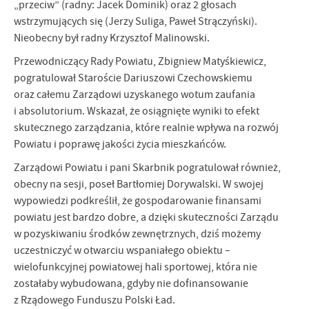
promocyjne mogą pojawić się na stronach podmiotów trzecich lub
„przeciw” (radny: Jacek Dominik) oraz 2 głosach
firm będących naszymi partnerami oraz innych dostawców usług.
wstrzymujących się (Jerzy Suliga, Paweł Strączyński).
Firmy te działają w charakterze pośredników prezentujących nasze
Nieobecny był radny Krzysztof Malinowski.
treści w postaci wiadomości, ofert, komunikatów mediów
społecznościowych.
Przewodniczący Rady Powiatu, Zbigniew Matyśkiewicz,
pogratulował Staroście Dariuszowi Czechowskiemu
oraz całemu Zarządowi uzyskanego wotum zaufania
i absolutorium. Wskazał, że osiągnięte wyniki to efekt
skutecznego zarządzania, które realnie wpływa na rozwój
Powiatu i poprawę jakości życia mieszkańców.
Zarządowi Powiatu i pani Skarbnik pogratulował również,
obecny na sesji, poseł Bartłomiej Dorywalski. W swojej
wypowiedzi podkreślił, że gospodarowanie finansami
powiatu jest bardzo dobre, a dzięki skuteczności Zarządu
w pozyskiwaniu środków zewnętrznych, dziś możemy
uczestniczyć w otwarciu wspaniałego obiektu –
wielofunkcyjnej powiatowej hali sportowej, która nie
zostałaby wybudowana, gdyby nie dofinansowanie
z Rządowego Funduszu Polski Ład.