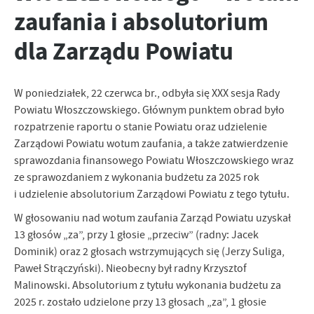
Tego typu pliki cookies umożliwiają stronie internetowej
Zapoznaj się z
POLITYKĄ PRYWATNOŚCI I PLIKÓW COOKIES
.
zaufania i absolutorium
zapamiętanie wprowadzonych przez Ciebie ustawień oraz
personalizację określonych funkcjonalności czy prezentowanych
dla Zarządu Powiatu
treści.
Dzięki tym plikom cookies możemy zapewnić Ci większy komfort
Więcej
korzystania z funkcjonalności naszej strony poprzez dopasowanie
W poniedziałek, 22 czerwca br., odbyła się XXX sesja Rady
jej do Twoich indywidualnych preferencji. Wyrażenie zgody na
funkcjonalne i personalizacyjne pliki cookies gwarantuje
Powiatu Włoszczowskiego. Głównym punktem obrad było
Analityczne
dostępność większej ilości funkcji na stronie.
rozpatrzenie raportu o stanie Powiatu oraz udzielenie
Analityczne pliki cookies pomagają nam rozwijać się i
Zarządowi Powiatu wotum zaufania, a także zatwierdzenie
dostosowywać do Twoich potrzeb.
sprawozdania finansowego Powiatu Włoszczowskiego wraz
Cookies analityczne pozwalają na uzyskanie informacji w zakresie
Więcej
ze sprawozdaniem z wykonania budżetu za 2025 rok
wykorzystywania witryny internetowej, miejsca oraz częstotliwości,
i udzielenie absolutorium Zarządowi Powiatu z tego tytułu.
z jaką odwiedzane są nasze serwisy www. Dane pozwalają nam na
ocenę naszych serwisów internetowych pod względem ich
W głosowaniu nad wotum zaufania Zarząd Powiatu uzyskał
Reklamowe
popularności wśród użytkowników. Zgromadzone informacje są
13 głosów „za”, przy 1 głosie „przeciw” (radny: Jacek
Dzięki reklamowym plikom cookies prezentujemy Ci najciekawsze
przetwarzane w formie zanonimizowanej. Wyrażenie zgody na
Dominik) oraz 2 głosach wstrzymujących się (Jerzy Suliga,
informacje i aktualności na stronach naszych partnerów.
analityczne pliki cookies gwarantuje dostępność wszystkich
Paweł Strączyński). Nieobecny był radny Krzysztof
funkcjonalności.
Promocyjne pliki cookies służą do prezentowania Ci naszych
Więcej
Malinowski. Absolutorium z tytułu wykonania budżetu za
komunikatów na podstawie analizy Twoich upodobań oraz Twoich
zwyczajów dotyczących przeglądanej witryny internetowej. Treści
2025 r. zostało udzielone przy 13 głosach „za”, 1 głosie