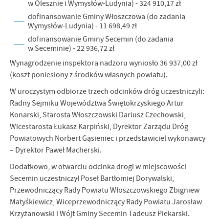
w Olesznie i Wymysłów-Ludynia) - 324 910,17 zł
promocyjne mogą pojawić się na stronach podmiotów trzecich lub
firm będących naszymi partnerami oraz innych dostawców usług.
dofinansowanie Gminy Włoszczowa (do zadania
Firmy te działają w charakterze pośredników prezentujących nasze
Wymysłów-Ludynia) - 11 698,49 zł
treści w postaci wiadomości, ofert, komunikatów mediów
dofinansowanie Gminy Secemin (do zadania
społecznościowych.
w Seceminie) - 22 936,72 zł
Wynagrodzenie inspektora nadzoru wyniosło 36 937,00 zł
(koszt poniesiony z środków własnych powiatu).
W uroczystym odbiorze trzech odcinków dróg uczestniczyli:
Radny Sejmiku Województwa Świętokrzyskiego Artur
Konarski, Starosta Włoszczowski Dariusz Czechowski,
Wicestarosta Łukasz Karpiński, Dyrektor Zarządu Dróg
Powiatowych Norbert Gąsieniec i przedstawiciel wykonawcy
– Dyrektor Paweł Macherski.
Dodatkowo, w otwarciu odcinka drogi w miejscowości
Secemin uczestniczył Poseł Bartłomiej Dorywalski,
Przewodniczący Rady Powiatu Włoszczowskiego Zbigniew
Matyśkiewicz, Wiceprzewodniczący Rady Powiatu Jarosław
Krzyżanowski i Wójt Gminy Secemin Tadeusz Piekarski.