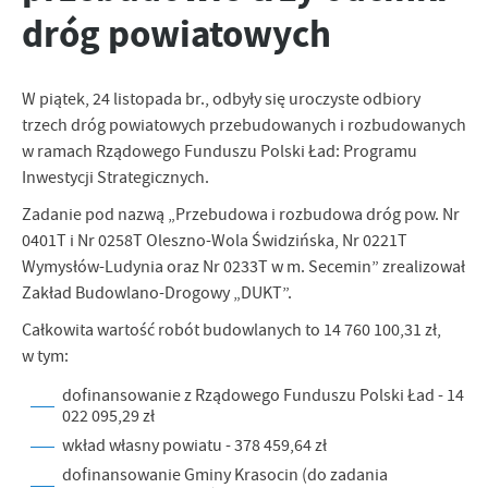
Tego typu pliki cookies umożliwiają stronie internetowej
Zapoznaj się z
POLITYKĄ PRYWATNOŚCI I PLIKÓW COOKIES
.
dróg powiatowych
zapamiętanie wprowadzonych przez Ciebie ustawień oraz
personalizację określonych funkcjonalności czy prezentowanych
treści.
W piątek, 24 listopada br., odbyły się uroczyste odbiory
Dzięki tym plikom cookies możemy zapewnić Ci większy komfort
Więcej
trzech dróg powiatowych przebudowanych i rozbudowanych
korzystania z funkcjonalności naszej strony poprzez dopasowanie
w ramach Rządowego Funduszu Polski Ład: Programu
jej do Twoich indywidualnych preferencji. Wyrażenie zgody na
funkcjonalne i personalizacyjne pliki cookies gwarantuje
Inwestycji Strategicznych.
Analityczne
dostępność większej ilości funkcji na stronie.
Zadanie pod nazwą „Przebudowa i rozbudowa dróg pow. Nr
Analityczne pliki cookies pomagają nam rozwijać się i
0401T i Nr 0258T Oleszno-Wola Świdzińska, Nr 0221T
dostosowywać do Twoich potrzeb.
Wymysłów-Ludynia oraz Nr 0233T w m. Secemin” zrealizował
Cookies analityczne pozwalają na uzyskanie informacji w zakresie
Więcej
wykorzystywania witryny internetowej, miejsca oraz częstotliwości,
Zakład Budowlano-Drogowy „DUKT”.
z jaką odwiedzane są nasze serwisy www. Dane pozwalają nam na
Całkowita wartość robót budowlanych to 14 760 100,31 zł,
ocenę naszych serwisów internetowych pod względem ich
Reklamowe
w tym:
popularności wśród użytkowników. Zgromadzone informacje są
Dzięki reklamowym plikom cookies prezentujemy Ci najciekawsze
przetwarzane w formie zanonimizowanej. Wyrażenie zgody na
dofinansowanie z Rządowego Funduszu Polski Ład - 14
informacje i aktualności na stronach naszych partnerów.
analityczne pliki cookies gwarantuje dostępność wszystkich
022 095,29 zł
funkcjonalności.
Promocyjne pliki cookies służą do prezentowania Ci naszych
Więcej
wkład własny powiatu - 378 459,64 zł
komunikatów na podstawie analizy Twoich upodobań oraz Twoich
zwyczajów dotyczących przeglądanej witryny internetowej. Treści
dofinansowanie Gminy Krasocin (do zadania