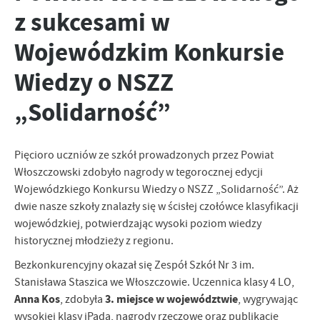
zapamiętanie wprowadzonych przez Ciebie ustawień oraz
z sukcesami w
personalizację określonych funkcjonalności czy prezentowanych
treści.
Wojewódzkim Konkursie
Dzięki tym plikom cookies możemy zapewnić Ci większy komfort
Więcej
korzystania z funkcjonalności naszej strony poprzez dopasowanie
Wiedzy o NSZZ
jej do Twoich indywidualnych preferencji. Wyrażenie zgody na
funkcjonalne i personalizacyjne pliki cookies gwarantuje
„Solidarność”
Analityczne
dostępność większej ilości funkcji na stronie.
Analityczne pliki cookies pomagają nam rozwijać się i
dostosowywać do Twoich potrzeb.
Pięcioro uczniów ze szkół prowadzonych przez Powiat
Cookies analityczne pozwalają na uzyskanie informacji w zakresie
Więcej
Włoszczowski zdobyło nagrody w tegorocznej edycji
wykorzystywania witryny internetowej, miejsca oraz częstotliwości,
z jaką odwiedzane są nasze serwisy www. Dane pozwalają nam na
Wojewódzkiego Konkursu Wiedzy o NSZZ „Solidarność”. Aż
ocenę naszych serwisów internetowych pod względem ich
dwie nasze szkoły znalazły się w ścisłej czołówce klasyfikacji
Reklamowe
popularności wśród użytkowników. Zgromadzone informacje są
wojewódzkiej, potwierdzając wysoki poziom wiedzy
Dzięki reklamowym plikom cookies prezentujemy Ci najciekawsze
przetwarzane w formie zanonimizowanej. Wyrażenie zgody na
historycznej młodzieży z regionu.
informacje i aktualności na stronach naszych partnerów.
analityczne pliki cookies gwarantuje dostępność wszystkich
funkcjonalności.
Promocyjne pliki cookies służą do prezentowania Ci naszych
Bezkonkurencyjny okazał się Zespół Szkół Nr 3 im.
Więcej
komunikatów na podstawie analizy Twoich upodobań oraz Twoich
Stanisława Staszica we Włoszczowie. Uczennica klasy 4 LO,
zwyczajów dotyczących przeglądanej witryny internetowej. Treści
Anna Kos
3. miejsce w województwie
, zdobyła
, wygrywając
promocyjne mogą pojawić się na stronach podmiotów trzecich lub
wysokiej klasy iPada, nagrody rzeczowe oraz publikacje