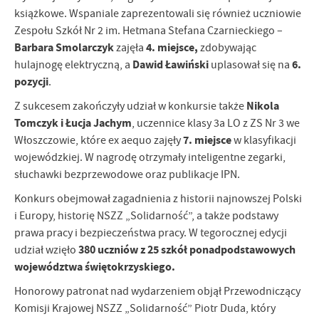
firm będących naszymi partnerami oraz innych dostawców usług.
książkowe. Wspaniale zaprezentowali się również uczniowie
Firmy te działają w charakterze pośredników prezentujących nasze
Zespołu Szkół Nr 2 im. Hetmana Stefana Czarnieckiego –
treści w postaci wiadomości, ofert, komunikatów mediów
Barbara Smolarczyk
4. miejsce,
społecznościowych.
zajęła
zdobywając
Dawid Ławiński
6.
hulajnogę elektryczną, a
uplasował się na
pozycji
.
Nikola
Z sukcesem zakończyły udział w konkursie także
Tomczyk i Łucja Jachym
, uczennice klasy 3a LO z ZS Nr 3 we
7. miejsce
Włoszczowie, które ex aequo zajęły
w klasyfikacji
wojewódzkiej. W nagrodę otrzymały inteligentne zegarki,
słuchawki bezprzewodowe oraz publikacje IPN.
Konkurs obejmował zagadnienia z historii najnowszej Polski
i Europy, historię NSZZ „Solidarność”, a także podstawy
prawa pracy i bezpieczeństwa pracy. W tegorocznej edycji
380 uczniów z 25 szkół ponadpodstawowych
udział wzięło
województwa świętokrzyskiego.
Honorowy patronat nad wydarzeniem objął Przewodniczący
Komisji Krajowej NSZZ „Solidarność” Piotr Duda, który