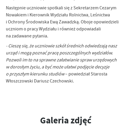
Firmy te działają w charakterze pośredników prezentujących nasze
Następnie uczniowie spotkali się z Sekretarzem Cezarym
treści w postaci wiadomości, ofert, komunikatów mediów
Nowakiem i Kierownik Wydziału Rolnictwa, Leśnictwa
społecznościowych.
i Ochrony Środowiska Ewą Zawadzką. Oboje opowiedzieli
uczniom o pracy Wydziału i również odpowiadali
na zadawane pytania.
- Cieszę się, że uczniowie szkół średnich odwiedzają nasz
urząd i mogą poznać pracę poszczególnych wydziałów.
Pozwoli im to na sprawne załatwianie spraw urzędowych
w dorosłym życiu, a być może ułatwi podjęcie decyzje
o przyszłym kierunku studiów
– powiedział Starosta
Włoszczowski Dariusz Czechowski.
Galeria zdjęć