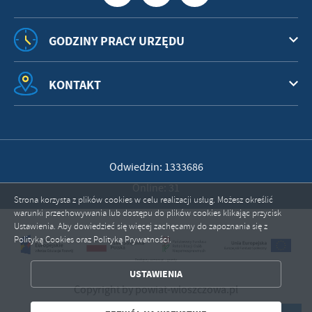
GODZINY PRACY URZĘDU
KONTAKT
Odwiedzin: 1333686
Online: 31
Strona korzysta z plików cookies w celu realizacji usług. Możesz określić
warunki przechowywania lub dostępu do plików cookies klikając przycisk
Ustawienia. Aby dowiedzieć się więcej zachęcamy do zapoznania się z
Polityką Cookies oraz Polityką Prywatności.
ZAPISZ WYBRANE
USTAWIENIA
ZEZWÓL NA WSZYSTKIE
Copyright by powiat-wloszczowa.pl
Powered by
2ClickPortal®
- Portale nowej generacji