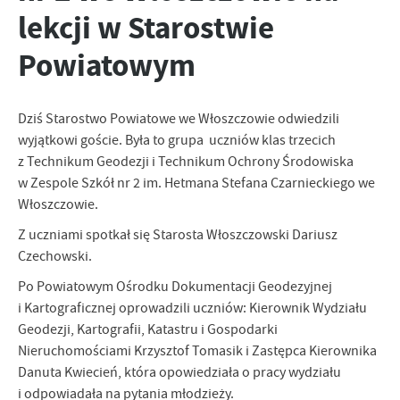
zapamiętanie wprowadzonych przez Ciebie ustawień oraz
lekcji w Starostwie
personalizację określonych funkcjonalności czy prezentowanych
treści.
Powiatowym
Dzięki tym plikom cookies możemy zapewnić Ci większy komfort
Więcej
korzystania z funkcjonalności naszej strony poprzez dopasowanie
jej do Twoich indywidualnych preferencji. Wyrażenie zgody na
funkcjonalne i personalizacyjne pliki cookies gwarantuje
Dziś Starostwo Powiatowe we Włoszczowie odwiedzili
Analityczne
dostępność większej ilości funkcji na stronie.
wyjątkowi goście. Była to grupa uczniów klas trzecich
Analityczne pliki cookies pomagają nam rozwijać się i
z Technikum Geodezji i Technikum Ochrony Środowiska
dostosowywać do Twoich potrzeb.
w Zespole Szkół nr 2 im. Hetmana Stefana Czarnieckiego we
Cookies analityczne pozwalają na uzyskanie informacji w zakresie
Więcej
Włoszczowie.
wykorzystywania witryny internetowej, miejsca oraz częstotliwości,
z jaką odwiedzane są nasze serwisy www. Dane pozwalają nam na
Z uczniami spotkał się Starosta Włoszczowski Dariusz
ocenę naszych serwisów internetowych pod względem ich
Czechowski.
Reklamowe
popularności wśród użytkowników. Zgromadzone informacje są
Dzięki reklamowym plikom cookies prezentujemy Ci najciekawsze
przetwarzane w formie zanonimizowanej. Wyrażenie zgody na
Po Powiatowym Ośrodku Dokumentacji Geodezyjnej
informacje i aktualności na stronach naszych partnerów.
analityczne pliki cookies gwarantuje dostępność wszystkich
i Kartograficznej oprowadzili uczniów: Kierownik Wydziału
funkcjonalności.
Promocyjne pliki cookies służą do prezentowania Ci naszych
Geodezji, Kartografii, Katastru i Gospodarki
Więcej
komunikatów na podstawie analizy Twoich upodobań oraz Twoich
Nieruchomościami Krzysztof Tomasik i Zastępca Kierownika
zwyczajów dotyczących przeglądanej witryny internetowej. Treści
Danuta Kwiecień, która opowiedziała o pracy wydziału
promocyjne mogą pojawić się na stronach podmiotów trzecich lub
i odpowiadała na pytania młodzieży.
firm będących naszymi partnerami oraz innych dostawców usług.