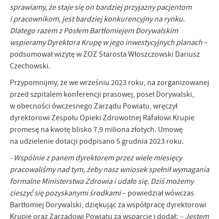
sprawiamy, że staje się on bardziej przyjazny pacjentom
i pracownikom, jest bardziej konkurencyjny na rynku.
Dlatego razem z Posłem Bartłomiejem Dorywalskim
wspieramy Dyrektora Krupę w jego inwestycyjnych planach
–
podsumował wizytę w ZOZ Starosta Włoszczowski Dariusz
Czechowski.
Przypomnijmy, że we wrześniu 2023 roku, na zorganizowanej
przed szpitalem konferencji prasowej, poseł Dorywalski,
w obecności ówczesnego Zarządu Powiatu, wręczył
dyrektorowi Zespołu Opieki Zdrowotnej Rafałowi Krupie
promesę na kwotę blisko 7,9 miliona złotych. Umowę
na udzielenie dotacji podpisano 5 grudnia 2023 roku.
- Wspólnie z panem dyrektorem przez wiele miesięcy
pracowaliśmy nad tym, żeby nasz wniosek spełnił wymagania
formalne Ministerstwa Zdrowia i udało się. Dziś możemy
cieszyć się pozyskanymi środkami
– powiedział wówczas
Bartłomiej Dorywalski, dziękując za współpracę dyrektorowi
Krupie oraz Zarządowi Powiatu za wsparcie i dodał:
– Jestem