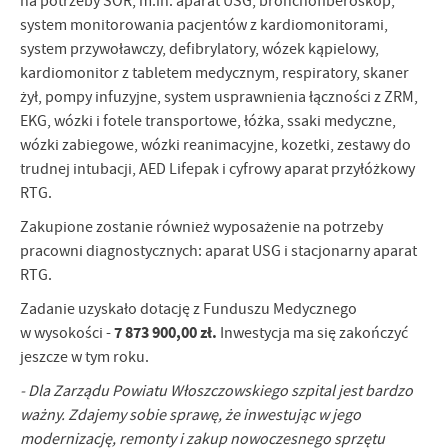
na potrzeby SOR, m.in. aparat USG, bronchofiberoskop,
system monitorowania pacjentów z kardiomonitorami,
system przywoławczy, defibrylatory, wózek kąpielowy,
kardiomonitor z tabletem medycznym, respiratory, skaner
żył, pompy infuzyjne, system usprawnienia łączności z ZRM,
EKG, wózki i fotele transportowe, łóżka, ssaki medyczne,
wózki zabiegowe, wózki reanimacyjne, kozetki, zestawy do
trudnej intubacji, AED Lifepak i cyfrowy aparat przyłóżkowy
RTG.
Zakupione zostanie również wyposażenie na potrzeby
pracowni diagnostycznych: aparat USG i stacjonarny aparat
RTG.
Zadanie uzyskało dotację z Funduszu Medycznego
7 873 900,00 zł.
w wysokości -
Inwestycja ma się zakończyć
jeszcze w tym roku.
- Dla Zarządu Powiatu Włoszczowskiego szpital jest bardzo
ważny. Zdajemy sobie sprawę, że inwestując w jego
modernizację, remonty i zakup nowoczesnego sprzętu