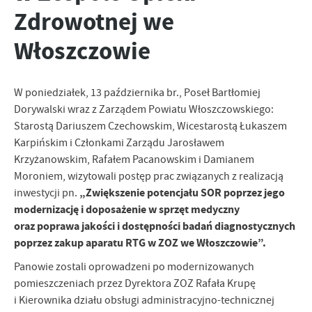
Tego typu pliki cookies umożliwiają stronie internetowej
Zapoznaj się z
POLITYKĄ PRYWATNOŚCI I PLIKÓW COOKIES
.
Zdrowotnej we
zapamiętanie wprowadzonych przez Ciebie ustawień oraz
personalizację określonych funkcjonalności czy prezentowanych
Włoszczowie
treści.
Dzięki tym plikom cookies możemy zapewnić Ci większy komfort
Więcej
korzystania z funkcjonalności naszej strony poprzez dopasowanie
W poniedziałek, 13 października br., Poseł Bartłomiej
jej do Twoich indywidualnych preferencji. Wyrażenie zgody na
funkcjonalne i personalizacyjne pliki cookies gwarantuje
Dorywalski wraz z Zarządem Powiatu Włoszczowskiego:
Analityczne
dostępność większej ilości funkcji na stronie.
Starostą Dariuszem Czechowskim, Wicestarostą Łukaszem
Analityczne pliki cookies pomagają nam rozwijać się i
Karpińskim i Członkami Zarządu Jarosławem
dostosowywać do Twoich potrzeb.
Krzyżanowskim, Rafałem Pacanowskim i Damianem
Cookies analityczne pozwalają na uzyskanie informacji w zakresie
Więcej
Moroniem, wizytowali postęp prac związanych z realizacją
wykorzystywania witryny internetowej, miejsca oraz częstotliwości,
„Zwiększenie potencjału SOR poprzez jego
inwestycji pn.
z jaką odwiedzane są nasze serwisy www. Dane pozwalają nam na
modernizację i doposażenie w sprzęt medyczny
ocenę naszych serwisów internetowych pod względem ich
Reklamowe
popularności wśród użytkowników. Zgromadzone informacje są
oraz poprawa jakości i dostępności badań diagnostycznych
Dzięki reklamowym plikom cookies prezentujemy Ci najciekawsze
przetwarzane w formie zanonimizowanej. Wyrażenie zgody na
poprzez zakup aparatu RTG w ZOZ we Włoszczowie”.
informacje i aktualności na stronach naszych partnerów.
analityczne pliki cookies gwarantuje dostępność wszystkich
Panowie zostali oprowadzeni po modernizowanych
funkcjonalności.
Promocyjne pliki cookies służą do prezentowania Ci naszych
Więcej
pomieszczeniach przez Dyrektora ZOZ Rafała Krupę
komunikatów na podstawie analizy Twoich upodobań oraz Twoich
zwyczajów dotyczących przeglądanej witryny internetowej. Treści
i Kierownika działu obsługi administracyjno-technicznej