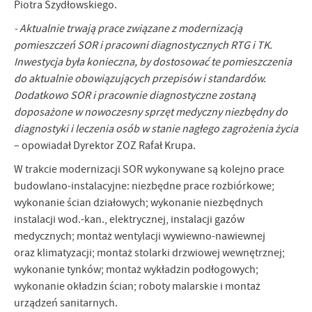
promocyjne mogą pojawić się na stronach podmiotów trzecich lub
Piotra Szydłowskiego.
firm będących naszymi partnerami oraz innych dostawców usług.
- Aktualnie trwają prace związane z modernizacją
Firmy te działają w charakterze pośredników prezentujących nasze
treści w postaci wiadomości, ofert, komunikatów mediów
pomieszczeń SOR i pracowni diagnostycznych RTG i TK.
społecznościowych.
Inwestycja była konieczna, by dostosować te pomieszczenia
do aktualnie obowiązujących przepisów i standardów.
Dodatkowo SOR i pracownie diagnostyczne zostaną
doposażone w nowoczesny sprzęt medyczny niezbędny do
diagnostyki i leczenia osób w stanie nagłego zagrożenia życia
– opowiadał Dyrektor ZOZ Rafał Krupa.
W trakcie modernizacji SOR wykonywane są kolejno prace
budowlano-instalacyjne: niezbędne prace rozbiórkowe;
wykonanie ścian działowych; wykonanie niezbędnych
instalacji wod.-kan., elektrycznej, instalacji gazów
medycznych; montaż wentylacji wywiewno-nawiewnej
oraz klimatyzacji; montaż stolarki drzwiowej wewnętrznej;
wykonanie tynków; montaż wykładzin podłogowych;
wykonanie okładzin ścian; roboty malarskie i montaż
urządzeń sanitarnych.