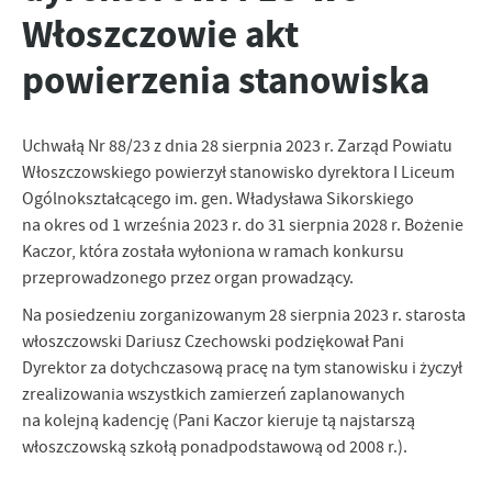
Włoszczowie akt
personalizację określonych funkcjonalności czy prezentowanych
treści.
powierzenia stanowiska
Dzięki tym plikom cookies możemy zapewnić Ci większy komfort
Więcej
korzystania z funkcjonalności naszej strony poprzez dopasowanie
jej do Twoich indywidualnych preferencji. Wyrażenie zgody na
funkcjonalne i personalizacyjne pliki cookies gwarantuje
Uchwałą Nr 88/23 z dnia 28 sierpnia 2023 r. Zarząd Powiatu
Analityczne
dostępność większej ilości funkcji na stronie.
Włoszczowskiego powierzył stanowisko dyrektora I Liceum
Analityczne pliki cookies pomagają nam rozwijać się i
Ogólnokształcącego im. gen. Władysława Sikorskiego
dostosowywać do Twoich potrzeb.
na okres od 1 września 2023 r. do 31 sierpnia 2028 r. Bożenie
Cookies analityczne pozwalają na uzyskanie informacji w zakresie
Więcej
Kaczor, która została wyłoniona w ramach konkursu
wykorzystywania witryny internetowej, miejsca oraz częstotliwości,
z jaką odwiedzane są nasze serwisy www. Dane pozwalają nam na
przeprowadzonego przez organ prowadzący.
ocenę naszych serwisów internetowych pod względem ich
Reklamowe
Na posiedzeniu zorganizowanym 28 sierpnia 2023 r. starosta
popularności wśród użytkowników. Zgromadzone informacje są
włoszczowski Dariusz Czechowski podziękował Pani
Dzięki reklamowym plikom cookies prezentujemy Ci najciekawsze
przetwarzane w formie zanonimizowanej. Wyrażenie zgody na
informacje i aktualności na stronach naszych partnerów.
Dyrektor za dotychczasową pracę na tym stanowisku i życzył
analityczne pliki cookies gwarantuje dostępność wszystkich
funkcjonalności.
zrealizowania wszystkich zamierzeń zaplanowanych
Promocyjne pliki cookies służą do prezentowania Ci naszych
Więcej
komunikatów na podstawie analizy Twoich upodobań oraz Twoich
na kolejną kadencję (Pani Kaczor kieruje tą najstarszą
zwyczajów dotyczących przeglądanej witryny internetowej. Treści
włoszczowską szkołą ponadpodstawową od 2008 r.).
promocyjne mogą pojawić się na stronach podmiotów trzecich lub
firm będących naszymi partnerami oraz innych dostawców usług.