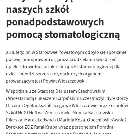
zapamiętanie wprowadzonych przez Ciebie ustawień oraz
naszych szkół
personalizację określonych funkcjonalności czy prezentowanych
treści.
ponadpodstawowych
Dzięki tym plikom cookies możemy zapewnić Ci większy komfort
Więcej
korzystania z funkcjonalności naszej strony poprzez dopasowanie
pomocą stomatologiczną
jej do Twoich indywidualnych preferencji. Wyrażenie zgody na
funkcjonalne i personalizacyjne pliki cookies gwarantuje
Analityczne
dostępność większej ilości funkcji na stronie.
Analityczne pliki cookies pomagają nam rozwijać się i
26 lutego br. w Starostwie Powiatowym odbyło się spotkanie
dostosowywać do Twoich potrzeb.
poświęcone sprawom organizacji udzielania świadczeń
Cookies analityczne pozwalają na uzyskanie informacji w zakresie
opieki zdrowotnej w zakresie opieki stomatologicznej dla
Więcej
wykorzystywania witryny internetowej, miejsca oraz częstotliwości,
dzieci i młodzieży ze szkół, dla których organem
z jaką odwiedzane są nasze serwisy www. Dane pozwalają nam na
prowadzącym jest Powiat Włoszczowski.
ocenę naszych serwisów internetowych pod względem ich
Reklamowe
popularności wśród użytkowników. Zgromadzone informacje są
W spotkaniu ze Starostą Dariuszem Czechowskim
Dzięki reklamowym plikom cookies prezentujemy Ci najciekawsze
przetwarzane w formie zanonimizowanej. Wyrażenie zgody na
i Wicestarostą Łukaszem Karpińskim uczestniczyli dyrektorzy
informacje i aktualności na stronach naszych partnerów.
analityczne pliki cookies gwarantuje dostępność wszystkich
I Liceum Ogólnokształcącego we Włoszczowie oraz Zespołów
funkcjonalności.
Promocyjne pliki cookies służą do prezentowania Ci naszych
Więcej
Szkół Nr 2 i Nr 3 we Włoszczowie: Monika Kaczkowska-
komunikatów na podstawie analizy Twoich upodobań oraz Twoich
Pilarska, Marek Ledwoch i Mariola Koza. Obecni byli również
zwyczajów dotyczących przeglądanej witryny internetowej. Treści
Dyrektor ZOZ Rafał Krupa wraz z personelem Poradni
promocyjne mogą pojawić się na stronach podmiotów trzecich lub
firm będących naszymi partnerami oraz innych dostawców usług.