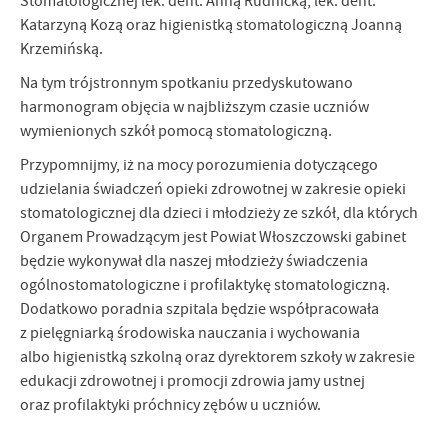
Stomatologicznej lek. dent. Anną Rudnicką, lek. dent.
Firmy te działają w charakterze pośredników prezentujących nasze
Katarzyną Kozą oraz higienistką stomatologiczną Joanną
treści w postaci wiadomości, ofert, komunikatów mediów
Krzemińską.
społecznościowych.
Na tym trójstronnym spotkaniu przedyskutowano
harmonogram objęcia w najbliższym czasie uczniów
wymienionych szkół pomocą stomatologiczną.
Przypomnijmy, iż na mocy porozumienia dotyczącego
udzielania świadczeń opieki zdrowotnej w zakresie opieki
stomatologicznej dla dzieci i młodzieży ze szkół, dla których
Organem Prowadzącym jest Powiat Włoszczowski gabinet
będzie wykonywał dla naszej młodzieży świadczenia
ogólnostomatologiczne i profilaktykę stomatologiczną.
Dodatkowo poradnia szpitala będzie współpracowała
z pielęgniarką środowiska nauczania i wychowania
albo higienistką szkolną oraz dyrektorem szkoły w zakresie
edukacji zdrowotnej i promocji zdrowia jamy ustnej
oraz profilaktyki próchnicy zębów u uczniów.