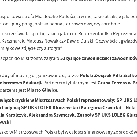
portowa strefa Miasteczko Radości, a w niej takie atrakcje jak: bo
nton i ping pong, boiska panna, tor rowerowy, czy cornhole.
ości ze świata sportu, takich jak m.in. Reprezentantki i Reprezenta
z Kaczmarek, Mateusz Nowak czy Dawid Dulski. Oczywiście „gwiazdy
miątkowe zdjęcie czy autograf.
52 tysiące zawodniczek i zawodników
inacjach do Mistrzostw zagrało
Polski Związek Piłki Siatk
R Joy of moving organizowane są przez
inisterstwa Edukacji.
Grupa Ferrero w P
Partnerem tytularnym jest
Miasto Gliwice
darzenia jest
.
iętokrzyskie w Mistrzostwach Polski reprezentowały: SP UKS 
a Ludynia; SP UKS LOLEK Kluczewsko (Kategoria Czwórki) – Nela
alia Karolczyk, Aleksandra Szymczyk. Zespoły SP UKS LOLEK Klu
stawienia
owski
ko w Mistrzostwach Polski był w całości sfinansowany ze środkó