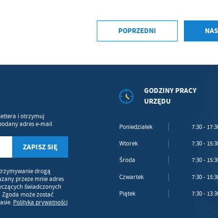
POPRZEDNI
NAS
GODZINY PRACY
URZĘDU
ettera i otrzymuj
podany adres e-mail
Poniedziałek
7:30 - 17:3
Wtorek
7:30 - 15:3
Środa
7:30 - 15:3
trzymywanie drogą
Czwartek
7:30 - 15:3
azany przeze mnie adres
tyczących świadczonych
Piątek
7:30 - 13:3
. Zgoda może zostać
asie.
Polityka prywatności