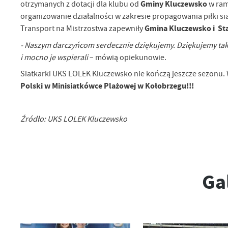
Gminy Kluczewsko
otrzymanych z dotacji dla klubu od
w ram
Sz
organizowanie działalności w zakresie propagowania piłki si
ws
Gmina Kluczewsko i St
Transport na Mistrzostwa zapewniły
- Naszym darczyńcom serdecznie dziękujemy. Dziękujemy takż
N
i mocno je wspierali
– mówią opiekunowie.
Ni
um
Siatkarki UKS LOLEK Kluczewsko nie kończą jeszcze sezonu. W
Pl
Polski w Minisiatkówce Plażowej w Kołobrzegu!!!
Wi
Tw
co
Za
F
Źródło: UKS LOLEK Kluczewsko
Te
Ci
Dz
Wi
na
zg
Ga
fu
A
An
Co
Wi
in
po