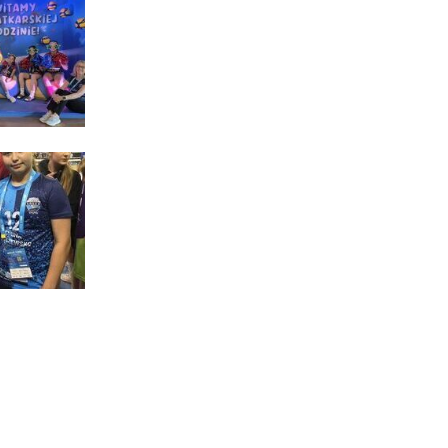
.
a
w