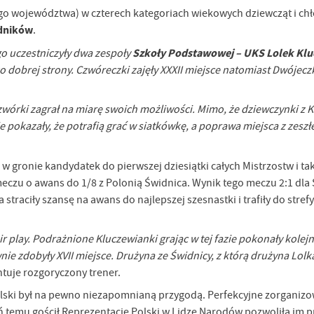
go województwa) w czterech kategoriach wiekowych dziewcząt i ch
odników
.
Szkoły Podstawowej – UKS Lolek Kl
o uczestniczyły dwa zespoły
o dobrej strony. Czwóreczki zajęły XXXII miejsce natomiast Dwójeczk
i Czwórki zagrał na miarę swoich możliwości. Mimo, że dziewczynki z
pokazały, że potrafią grać w siatkówkę, a poprawa miejsca z zeszł
 gronie kandydatek do pierwszej dziesiątki całych Mistrzostw i tak
eczu o awans do 1/8 z Polonią Świdnica. Wynik tego meczu 2:1 dla
straciły szansę na awans do najlepszej szesnastki i trafiły do strefy
air play. Podrażnione Kluczewianki grając w tej fazie pokonały kole
nie zdobyły XVII miejsce. Drużyna ze Świdnicy, z którą drużyna Lolk
uje rozgoryczony trener.
olski był na pewno niezapomnianą przygodą. Perfekcyjne zorganiz
 temu gościł Reprezentację Polski w Lidze Narodów pozwoliła im p