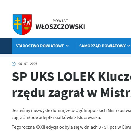
Przejdź do menu.
Przejdź do wyszukiwarki.
Przejdź do treści.
Przejdź do ustawień wielkości czcionki.
Włącz wersję kontrastową strony.
STAROSTWO POWIATOWE
SAMORZĄD POWIATOWY
Strona główna
Aktualności
SP UKS LOLEK Kluczewsko po raz jedena
06 - 07 - 2026
SP UKS LOLEK Klucze
rzędu zagrał w Mistr
Jesteśmy niezwykle dumni, że w Ogólnopolskich Mistrzostwa
zagrać młode adeptki siatkówki z Kluczewska.
Tegoroczna XXXII edycja odbyła się w dniach 3 - 5 lipca w Gl