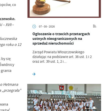
łopców, co
uczewsko.
i – XVII
–
07 - 08 - 2026
Ogłoszenie o trzecich przetargach
ustnych nieograniczonych na
 Kluczewska
sprzedaż nieruchomości
ego roku o 12
Zarząd Powiatu Włoszczowskiego
działając na podstawie art. 38 ust. 1 i 2
 by się
oraz art. 39 ust. 1, 2 i...
 Świdnicy
 grania
jno Hetmana
a „przegrała”
owana
rzeżyć