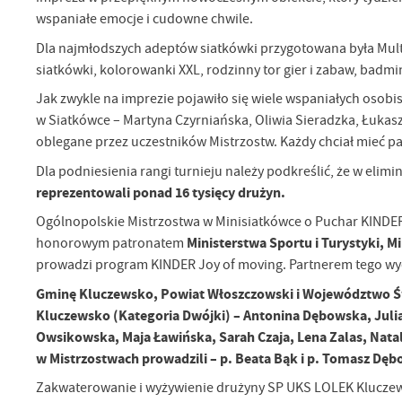
wspaniałe emocje i cudowne chwile.
Dla najmłodszych adeptów siatkówki przygotowana była Multis
siatkówki, kolorowanki XXL, rodzinny tor gier i zabaw, badmi
Jak zwykle na imprezie pojawiło się wiele wspaniałych osobist
w Siatkówce – Martyna Czyrniańska, Oliwia Sieradzka, Łukas
oblegane przez uczestników Mistrzostw. Każdy chciał mieć pa
Dla podniesienia rangi turnieju należy podkreślić, że w elim
reprezentowali ponad 16 tysięcy drużyn.
Ogólnopolskie Mistrzostwa w Minisiatkówce o Puchar KINDE
Ministerstwa Sportu i Turystyki, M
honorowym patronatem
prowadzi program KINDER Joy of moving. Partnerem tego wy
Gminę Kluczewsko, Powiat Włoszczowski i Województwo Św
Kluczewsko (Kategoria Dwójki) – Antonina Dębowska, Juli
Owsikowska, Maja Ławińska, Sarah Czaja, Lena Zalas, Nat
U
w Mistrzostwach prowadzili – p. Beata Bąk i p. Tomasz Dęb
Zakwaterowanie i wyżywienie drużyny SP UKS LOLEK Kluczews