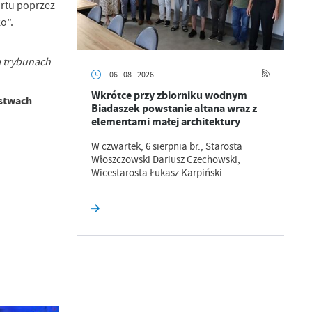
ortu poprzez
o”.
a trybunach
06 - 08 - 2026
Wkrótce przy zbiorniku wodnym
stwach
Biadaszek powstanie altana wraz z
a
elementami małej architektury
kom
W czwartek, 6 sierpnia br., Starosta
Włoszczowski Dariusz Czechowski,
Wicestarosta Łukasz Karpiński...
z
ci