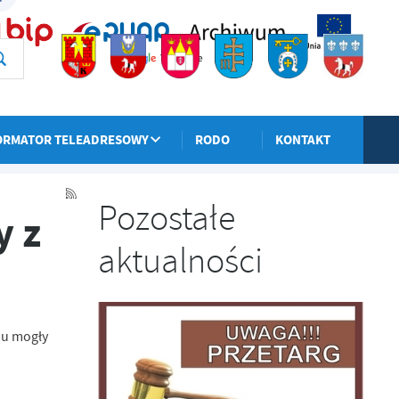
ORMATOR TELEADRESOWY
RODO
KONTAKT
POPRZEDNI
NASTĘPNY
Pozostałe
y z
aktualności
du mogły