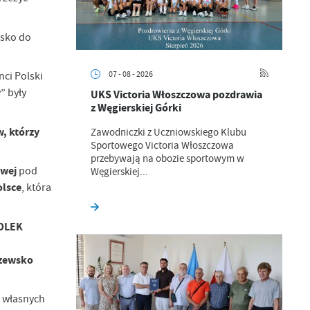
isko do
07 - 08 - 2026
nci Polski
” były
UKS Victoria Włoszczowa pozdrawia
z Węgierskiej Górki
, którzy
Zawodniczki z Uczniowskiego Klubu
Sportowego Victoria Włoszczowa
przebywają na obozie sportowym w
owej
pod
Węgierskiej...
olsce
, która
LOLEK
czewsko
w własnych