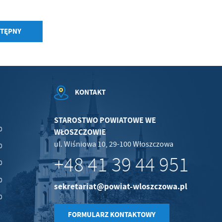
TĘPNY
KONTAKT
STAROSTWO POWIATOWE WE
0
WŁOSZCZOWIE
ul. Wiśniowa 10, 29-100 Włoszczowa
0
+48 41 39 44 951
0
0
sekretariat@powiat-wloszczowa.pl
0
FORMULARZ KONTAKTOWY