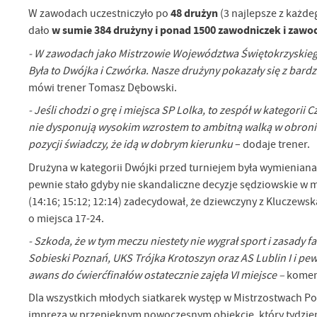
48 drużyn
W zawodach uczestniczyło po
(3 najlepsze z każde
w sumie 384 drużyny i ponad 1500 zawodniczek i zaw
dało
- W zawodach jako Mistrzowie Województwa Świętokrzyskieg
Była to Dwójka i Czwórka. Nasze drużyny pokazały się z bardz
mówi trener Tomasz Dębowski.
- Jeśli chodzi o grę i miejsca SP Lolka, to zespół w kategori
nie dysponują wysokim wzrostem to ambitną walką w obronie 
pozycji świadczy, że idą w dobrym kierunku
– dodaje trener.
Drużyna w kategorii Dwójki przed turniejem była wymieniana w
pewnie stało gdyby nie skandaliczne decyzje sędziowskie w m
(14:16; 15:12; 12:14) zadecydował, że dziewczyny z Kluczewska 
o miejsca 17-24.
- Szkoda, że w tym meczu niestety nie wygrał sport i zasady f
Sobieski Poznań, UKS Trójka Krotoszyn oraz AS Lublin I i pew
awans do ćwierćfinałów ostatecznie zajęła VI miejsce –
koment
Dla wszystkich młodych siatkarek występ w Mistrzostwach P
impreza w przepięknym nowoczesnym obiekcie, który tydzień