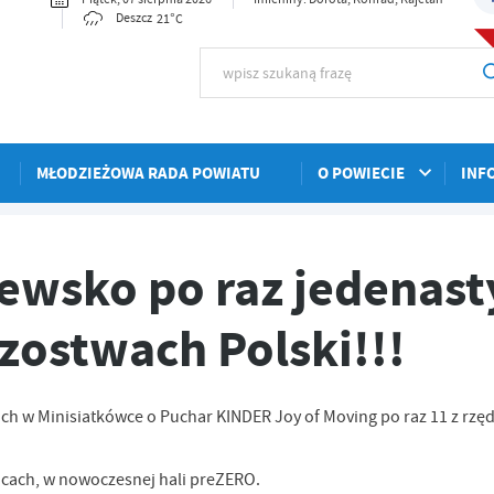
21°C
Deszcz
MŁODZIEŻOWA RADA POWIATU
O POWIECIE
INF
sty z rzędu zagrał w Mistrzostwach Polski!!!
wsko po raz jedenast
zostwach Polski!!!
ch w Minisiatkówce o Puchar KINDER Joy of Moving po raz 11 z rzę
iwicach, w nowoczesnej hali preZERO.