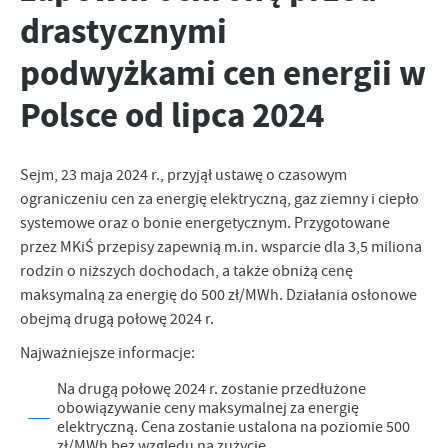
drastycznymi
personalizację określonych funkcjonalności czy prezentowanych
treści.
podwyżkami cen energii w
Dzięki tym plikom cookies możemy zapewnić Ci większy komfort
Więcej
korzystania z funkcjonalności naszej strony poprzez dopasowanie
Polsce od lipca 2024
jej do Twoich indywidualnych preferencji. Wyrażenie zgody na
funkcjonalne i personalizacyjne pliki cookies gwarantuje
Analityczne
dostępność większej ilości funkcji na stronie.
Analityczne pliki cookies pomagają nam rozwijać się i
Sejm, 23 maja 2024 r., przyjął ustawę o czasowym
dostosowywać do Twoich potrzeb.
ograniczeniu cen za energię elektryczną, gaz ziemny i ciepło
Cookies analityczne pozwalają na uzyskanie informacji w zakresie
Więcej
systemowe oraz o bonie energetycznym. Przygotowane
wykorzystywania witryny internetowej, miejsca oraz częstotliwości,
przez MKiŚ przepisy zapewnią m.in. wsparcie dla 3,5 miliona
z jaką odwiedzane są nasze serwisy www. Dane pozwalają nam na
rodzin o niższych dochodach, a także obniżą cenę
ocenę naszych serwisów internetowych pod względem ich
Reklamowe
popularności wśród użytkowników. Zgromadzone informacje są
maksymalną za energię do 500 zł/MWh. Działania osłonowe
Dzięki reklamowym plikom cookies prezentujemy Ci najciekawsze
przetwarzane w formie zanonimizowanej. Wyrażenie zgody na
obejmą drugą połowę 2024 r.
informacje i aktualności na stronach naszych partnerów.
analityczne pliki cookies gwarantuje dostępność wszystkich
Najważniejsze informacje:
funkcjonalności.
Promocyjne pliki cookies służą do prezentowania Ci naszych
Więcej
komunikatów na podstawie analizy Twoich upodobań oraz Twoich
Na drugą połowę 2024 r. zostanie przedłużone
zwyczajów dotyczących przeglądanej witryny internetowej. Treści
obowiązywanie ceny maksymalnej za energię
promocyjne mogą pojawić się na stronach podmiotów trzecich lub
elektryczną. Cena zostanie ustalona na poziomie 500
firm będących naszymi partnerami oraz innych dostawców usług.
zł/MWh bez względu na zużycie.