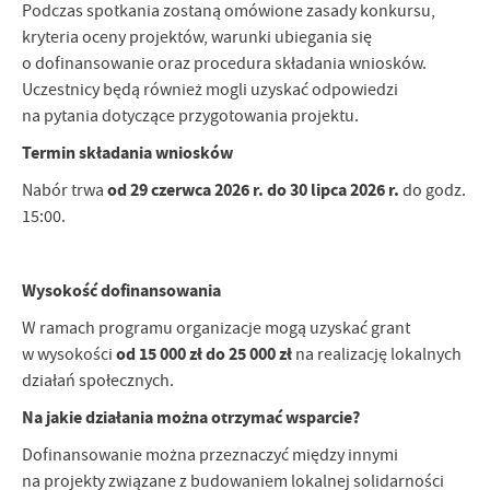
Podczas spotkania zostaną omówione zasady konkursu,
Firmy te działają w charakterze pośredników prezentujących nasze
kryteria oceny projektów, warunki ubiegania się
treści w postaci wiadomości, ofert, komunikatów mediów
o dofinansowanie oraz procedura składania wniosków.
społecznościowych.
Uczestnicy będą również mogli uzyskać odpowiedzi
na pytania dotyczące przygotowania projektu.
Termin składania wniosków
od 29 czerwca 2026 r. do 30 lipca 2026 r.
Nabór trwa
do godz.
15:00.
Wysokość dofinansowania
W ramach programu organizacje mogą uzyskać grant
od 15 000 zł do 25 000 zł
w wysokości
na realizację lokalnych
działań społecznych.
Na jakie działania można otrzymać wsparcie?
Dofinansowanie można przeznaczyć między innymi
na projekty związane z budowaniem lokalnej solidarności