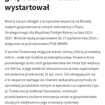
wystartował
personalizację określonych funkcjonalności czy prezentowanych
treści.
Dzięki tym plikom cookies możemy zapewnić Ci większy komfort
Więcej
korzystania z funkcjonalności naszej strony poprzez dopasowanie
Można się już ubiegać o przyznanie wsparcia na Rozwój
jej do Twoich indywidualnych preferencji. Wyrażenie zgody na
małych gospodarstw w ramach interwencji z Planu
funkcjonalne i personalizacyjne pliki cookies gwarantuje
Analityczne
Strategicznego dla Wspólnej Polityki Rolnej na lata 2023-
dostępność większej ilości funkcji na stronie.
2027. Wnioski będą przyjmowane do 27 października 2023 r.
Analityczne pliki cookies pomagają nam rozwijać się i
wyłącznie za pośrednictwem PUE ARiMR.
dostosowywać do Twoich potrzeb.
Cookies analityczne pozwalają na uzyskanie informacji w zakresie
O pomoc finansową mogą się starać rolnicy, którzy prowadzą
Więcej
wykorzystywania witryny internetowej, miejsca oraz częstotliwości,
mikro-, małe lub średnie przedsiębiorstwa. Powierzchnia
z jaką odwiedzane są nasze serwisy www. Dane pozwalają nam na
posiadanego przez nich gospodarstwa nie może być większą
ocenę naszych serwisów internetowych pod względem ich
Reklamowe
niż 300 ha, a jego wielkość ekonomiczna w roku wyjściowym
popularności wśród użytkowników. Zgromadzone informacje są
Dzięki reklamowym plikom cookies prezentujemy Ci najciekawsze
nie powinna przekraczać 25 tys. euro. Od ubiegających się
przetwarzane w formie zanonimizowanej. Wyrażenie zgody na
informacje i aktualności na stronach naszych partnerów.
analityczne pliki cookies gwarantuje dostępność wszystkich
o to wsparcie wymaga się również wykazania przychodu ze
funkcjonalności.
Promocyjne pliki cookies służą do prezentowania Ci naszych
sprzedaży produktów rolnych w wysokości co najmniej 5 tys.
Więcej
komunikatów na podstawie analizy Twoich upodobań oraz Twoich
zł. Trzeba też przedłożyć biznesplan, w którym
zwyczajów dotyczących przeglądanej witryny internetowej. Treści
przedstawiona zostanie koncepcja zmian w gospodarstwie
promocyjne mogą pojawić się na stronach podmiotów trzecich lub
służących zwiększeniu jego orientacji rynkowej.
firm będących naszymi partnerami oraz innych dostawców usług.