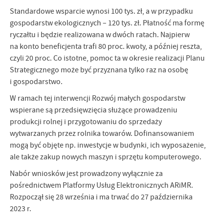
Firmy te działają w charakterze pośredników prezentujących nasze
Standardowe wsparcie wynosi 100 tys. zł, a w przypadku
treści w postaci wiadomości, ofert, komunikatów mediów
gospodarstw ekologicznych – 120 tys. zł. Płatność ma formę
społecznościowych.
ryczałtu i będzie realizowana w dwóch ratach. Najpierw
na konto beneficjenta trafi 80 proc. kwoty, a później reszta,
czyli 20 proc. Co istotne, pomoc ta w okresie realizacji Planu
Strategicznego może być przyznana tylko raz na osobę
i gospodarstwo.
W ramach tej interwencji Rozwój małych gospodarstw
wspierane są przedsięwzięcia służące prowadzeniu
produkcji rolnej i przygotowaniu do sprzedaży
wytwarzanych przez rolnika towarów. Dofinansowaniem
mogą być objęte np. inwestycje w budynki, ich wyposażenie,
ale także zakup nowych maszyn i sprzętu komputerowego.
Nabór wniosków jest prowadzony wyłącznie za
pośrednictwem Platformy Usług Elektronicznych ARiMR.
Rozpoczął się 28 września i ma trwać do 27 października
2023 r.