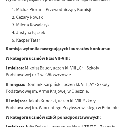
firm będących naszymi partnerami oraz innych dostawców usług.
Firmy te działają w charakterze pośredników prezentujących nasze
Michał Piorun - Przewodniczący Komisji
treści w postaci wiadomości, ofert, komunikatów mediów
Cezary Nowak
społecznościowych.
Milena Kowalczyk
Justyna Łączek
Kacper Tatar
Komisja wyłoniła następujących laureatów konkursu:
W kategorii uczniów klas VII-VIII:
I miejsce:
Mikołaj Bauer, uczeń kl. VIII „C” - Szkoły
Podstawowej nr 2 we Włoszczowie.
II miejsce:
Dominik Karpiński, uczeń kl. VIII „A” - Szkoły
Podstawowej im. Armii Krajowej w Olesznie.
III miejsce:
Jakub Kunecki, uczeń kl. VIII, Szkoły
Podstawowej im. Wincentego Przybyszewskiego w Bebelnie.
W kategorii uczniów szkół ponadpodstawowych:
I miejsce: