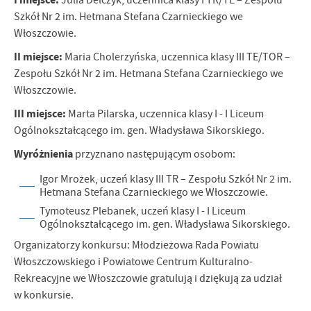
Julia Delczyk, uczennica klasy I TR/TE – Zespołu
Szkół Nr 2 im. Hetmana Stefana Czarnieckiego we
Włoszczowie.
II miejsce:
Maria Cholerzyńska, uczennica klasy III TE/TOR –
Zespołu Szkół Nr 2 im. Hetmana Stefana Czarnieckiego we
Włoszczowie.
III miejsce:
Marta Pilarska, uczennica klasy I - I Liceum
Ogólnokształcącego im. gen. Władysława Sikorskiego.
Wyróżnienia
przyznano następującym osobom:
Igor Mrożek, uczeń klasy III TR – Zespołu Szkół Nr 2 im.
Hetmana Stefana Czarnieckiego we Włoszczowie.
Tymoteusz Plebanek, uczeń klasy I - I Liceum
Ogólnokształcącego im. gen. Władysława Sikorskiego.
Organizatorzy konkursu: Młodzieżowa Rada Powiatu
Włoszczowskiego i Powiatowe Centrum Kulturalno-
Rekreacyjne we Włoszczowie gratulują i dziękują za udział
w konkursie.