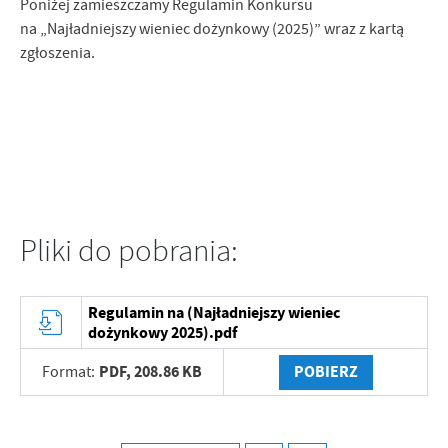
Poniżej zamieszczamy Regulamin Konkursu
Firmy te działają w charakterze pośredników prezentujących nasze
na „Najładniejszy wieniec dożynkowy (2025)” wraz z kartą
treści w postaci wiadomości, ofert, komunikatów mediów
zgłoszenia.
społecznościowych.
Pliki do pobrania:
Regulamin na (Najładniejszy wieniec
dożynkowy 2025).pdf
PDF,
208.86 KB
POBIERZ
Format: