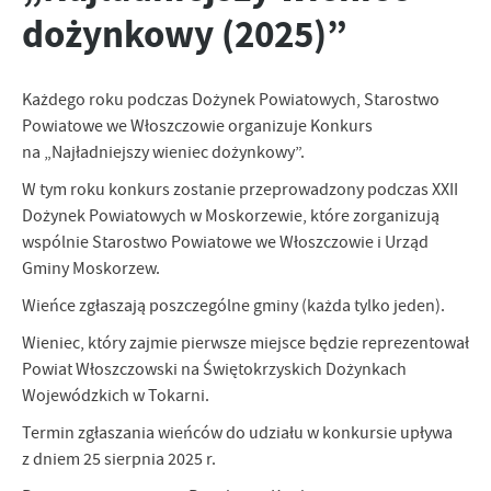
dożynkowy (2025)”
personalizację określonych funkcjonalności czy prezentowanych
treści.
Dzięki tym plikom cookies możemy zapewnić Ci większy komfort
Więcej
korzystania z funkcjonalności naszej strony poprzez dopasowanie
Każdego roku podczas Dożynek Powiatowych, Starostwo
jej do Twoich indywidualnych preferencji. Wyrażenie zgody na
Powiatowe we Włoszczowie organizuje Konkurs
funkcjonalne i personalizacyjne pliki cookies gwarantuje
Analityczne
na „Najładniejszy wieniec dożynkowy”.
dostępność większej ilości funkcji na stronie.
Analityczne pliki cookies pomagają nam rozwijać się i
W tym roku konkurs zostanie przeprowadzony podczas XXII
dostosowywać do Twoich potrzeb.
Dożynek Powiatowych w Moskorzewie, które zorganizują
Cookies analityczne pozwalają na uzyskanie informacji w zakresie
wspólnie Starostwo Powiatowe we Włoszczowie i Urząd
Więcej
wykorzystywania witryny internetowej, miejsca oraz częstotliwości,
Gminy Moskorzew.
z jaką odwiedzane są nasze serwisy www. Dane pozwalają nam na
ocenę naszych serwisów internetowych pod względem ich
Wieńce zgłaszają poszczególne gminy (każda tylko jeden).
Reklamowe
popularności wśród użytkowników. Zgromadzone informacje są
Wieniec, który zajmie pierwsze miejsce będzie reprezentował
Dzięki reklamowym plikom cookies prezentujemy Ci najciekawsze
przetwarzane w formie zanonimizowanej. Wyrażenie zgody na
informacje i aktualności na stronach naszych partnerów.
analityczne pliki cookies gwarantuje dostępność wszystkich
Powiat Włoszczowski na Świętokrzyskich Dożynkach
funkcjonalności.
Promocyjne pliki cookies służą do prezentowania Ci naszych
Wojewódzkich w Tokarni.
Więcej
komunikatów na podstawie analizy Twoich upodobań oraz Twoich
Termin zgłaszania wieńców do udziału w konkursie upływa
zwyczajów dotyczących przeglądanej witryny internetowej. Treści
z dniem 25 sierpnia 2025 r.
promocyjne mogą pojawić się na stronach podmiotów trzecich lub
firm będących naszymi partnerami oraz innych dostawców usług.