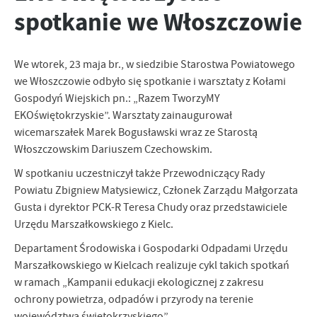
zapamiętanie wprowadzonych przez Ciebie ustawień oraz
spotkanie we Włoszczowie
personalizację określonych funkcjonalności czy prezentowanych
treści.
Dzięki tym plikom cookies możemy zapewnić Ci większy komfort
Więcej
We wtorek, 23 maja br., w siedzibie Starostwa Powiatowego
korzystania z funkcjonalności naszej strony poprzez dopasowanie
jej do Twoich indywidualnych preferencji. Wyrażenie zgody na
we Włoszczowie odbyło się spotkanie i warsztaty z Kołami
funkcjonalne i personalizacyjne pliki cookies gwarantuje
Gospodyń Wiejskich pn.: „Razem TworzyMY
Analityczne
dostępność większej ilości funkcji na stronie.
EKOświętokrzyskie”. Warsztaty zainaugurował
Analityczne pliki cookies pomagają nam rozwijać się i
wicemarszałek Marek Bogusławski wraz ze Starostą
dostosowywać do Twoich potrzeb.
Włoszczowskim Dariuszem Czechowskim.
Cookies analityczne pozwalają na uzyskanie informacji w zakresie
Więcej
wykorzystywania witryny internetowej, miejsca oraz częstotliwości,
W spotkaniu uczestniczył także Przewodniczący Rady
z jaką odwiedzane są nasze serwisy www. Dane pozwalają nam na
Powiatu Zbigniew Matysiewicz, Członek Zarządu Małgorzata
ocenę naszych serwisów internetowych pod względem ich
Reklamowe
Gusta i dyrektor PCK-R Teresa Chudy oraz przedstawiciele
popularności wśród użytkowników. Zgromadzone informacje są
Urzędu Marszałkowskiego z Kielc.
Dzięki reklamowym plikom cookies prezentujemy Ci najciekawsze
przetwarzane w formie zanonimizowanej. Wyrażenie zgody na
informacje i aktualności na stronach naszych partnerów.
analityczne pliki cookies gwarantuje dostępność wszystkich
Departament Środowiska i Gospodarki Odpadami Urzędu
funkcjonalności.
Promocyjne pliki cookies służą do prezentowania Ci naszych
Marszałkowskiego w Kielcach realizuje cykl takich spotkań
Więcej
komunikatów na podstawie analizy Twoich upodobań oraz Twoich
w ramach „Kampanii edukacji ekologicznej z zakresu
zwyczajów dotyczących przeglądanej witryny internetowej. Treści
ochrony powietrza, odpadów i przyrody na terenie
promocyjne mogą pojawić się na stronach podmiotów trzecich lub
województwa świętokrzyskiego”.