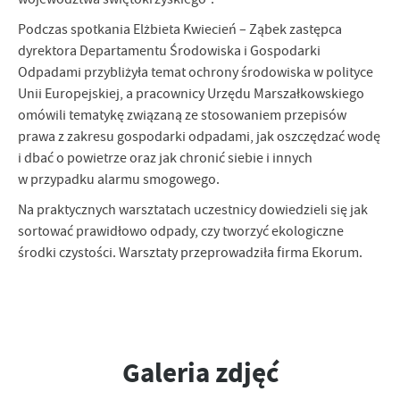
firm będących naszymi partnerami oraz innych dostawców usług.
Firmy te działają w charakterze pośredników prezentujących nasze
Podczas spotkania Elżbieta Kwiecień – Ząbek zastępca
treści w postaci wiadomości, ofert, komunikatów mediów
dyrektora Departamentu Środowiska i Gospodarki
społecznościowych.
Odpadami przybliżyła temat ochrony środowiska w polityce
Unii Europejskiej, a pracownicy Urzędu Marszałkowskiego
omówili tematykę związaną ze stosowaniem przepisów
prawa z zakresu gospodarki odpadami, jak oszczędzać wodę
i dbać o powietrze oraz jak chronić siebie i innych
w przypadku alarmu smogowego.
Na praktycznych warsztatach uczestnicy dowiedzieli się jak
sortować prawidłowo odpady, czy tworzyć ekologiczne
środki czystości. Warsztaty przeprowadziła firma Ekorum.
Galeria zdjęć