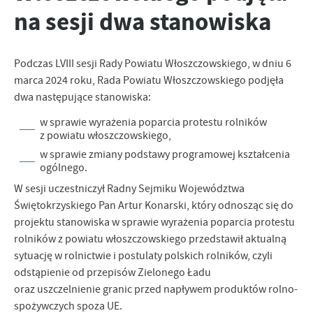
na sesji dwa stanowiska
zapamiętanie wprowadzonych przez Ciebie ustawień oraz
personalizację określonych funkcjonalności czy prezentowanych
treści.
Dzięki tym plikom cookies możemy zapewnić Ci większy komfort
Podczas LVIII sesji Rady Powiatu Włoszczowskiego, w dniu 6
Więcej
korzystania z funkcjonalności naszej strony poprzez dopasowanie
marca 2024 roku, Rada Powiatu Włoszczowskiego podjęła
jej do Twoich indywidualnych preferencji. Wyrażenie zgody na
dwa następujące stanowiska:
funkcjonalne i personalizacyjne pliki cookies gwarantuje
Analityczne
dostępność większej ilości funkcji na stronie.
w sprawie wyrażenia poparcia protestu rolników
Analityczne pliki cookies pomagają nam rozwijać się i
z powiatu włoszczowskiego,
dostosowywać do Twoich potrzeb.
w sprawie zmiany podstawy programowej kształcenia
Cookies analityczne pozwalają na uzyskanie informacji w zakresie
ogólnego.
Więcej
wykorzystywania witryny internetowej, miejsca oraz częstotliwości,
W sesji uczestniczył Radny Sejmiku Województwa
z jaką odwiedzane są nasze serwisy www. Dane pozwalają nam na
Świętokrzyskiego Pan Artur Konarski, który odnosząc się do
ocenę naszych serwisów internetowych pod względem ich
Reklamowe
popularności wśród użytkowników. Zgromadzone informacje są
projektu stanowiska w sprawie wyrażenia poparcia protestu
Dzięki reklamowym plikom cookies prezentujemy Ci najciekawsze
przetwarzane w formie zanonimizowanej. Wyrażenie zgody na
rolników z powiatu włoszczowskiego przedstawił aktualną
informacje i aktualności na stronach naszych partnerów.
analityczne pliki cookies gwarantuje dostępność wszystkich
sytuację w rolnictwie i postulaty polskich rolników, czyli
funkcjonalności.
Promocyjne pliki cookies służą do prezentowania Ci naszych
odstąpienie od przepisów Zielonego Ładu
Więcej
komunikatów na podstawie analizy Twoich upodobań oraz Twoich
oraz uszczelnienie granic przed napływem produktów rolno-
zwyczajów dotyczących przeglądanej witryny internetowej. Treści
spożywczych spoza UE.
promocyjne mogą pojawić się na stronach podmiotów trzecich lub