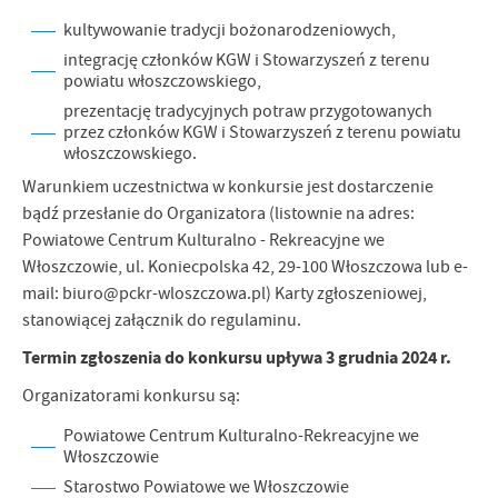
firm będących naszymi partnerami oraz innych dostawców usług.
Firmy te działają w charakterze pośredników prezentujących nasze
kultywowanie tradycji bożonarodzeniowych,
treści w postaci wiadomości, ofert, komunikatów mediów
integrację członków KGW i Stowarzyszeń z terenu
społecznościowych.
powiatu włoszczowskiego,
prezentację tradycyjnych potraw przygotowanych
przez członków KGW i Stowarzyszeń z terenu powiatu
włoszczowskiego.
Warunkiem uczestnictwa w konkursie jest dostarczenie
bądź przesłanie do Organizatora (listownie na adres:
Powiatowe Centrum Kulturalno - Rekreacyjne we
Włoszczowie, ul. Koniecpolska 42, 29-100 Włoszczowa lub e-
mail: biuro@pckr-wloszczowa.pl) Karty zgłoszeniowej,
stanowiącej załącznik do regulaminu.
Termin zgłoszenia do konkursu upływa 3 grudnia 2024 r.
Organizatorami konkursu są:
Powiatowe Centrum Kulturalno-Rekreacyjne we
Włoszczowie
Starostwo Powiatowe we Włoszczowie