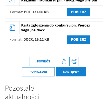
Regulamin konkursu pn. Pierogi wigilijne.pdf
PDF,
121.06 KB
POBIERZ
Format:
Karta zgłoszenia do konkursu pn. Pierogi
wigilijne.docx
DOCX,
16.12 KB
POBIERZ
Format:
POWRÓT
POPRZEDNI
NASTĘPNY
Pozostałe
aktualności