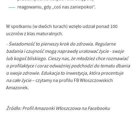
Firmy te działają w charakterze pośredników prezentujących nasze
reagowaniu, gdy „coś nas zaniepokoi”.
treści w postaci wiadomości, ofert, komunikatów mediów
społecznościowych.
W spotkaniu (w dwóch turach) wzięło udział ponad 100
uczniów z klas maturalnych.
- Świadomość to pierwszy krok do zdrowia. Regularne
badania i czujność mogą naprawdę uratować życie - swoje
lub kogoś bliskiego. Cieszy nas, że młodzież chce rozmawiać
o profilaktyce i coraz odważniej podchodzi do tematu dbania
o swoje zdrowie. Edukacja to inwestycja, która procentuje
na całe życie
– czytamy na profilu FB Włoszczowskich
Amazonek.
Źródło: Profil Amazonki Włoszczowa na Facebooku