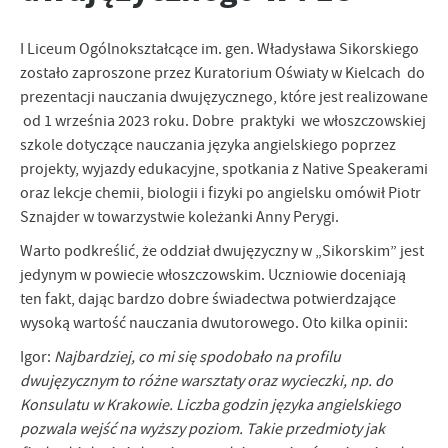
zapamiętanie wprowadzonych przez Ciebie ustawień oraz
personalizację określonych funkcjonalności czy prezentowanych
treści.
I Liceum Ogólnokształcące im. gen. Władysława Sikorskiego
Dzięki tym plikom cookies możemy zapewnić Ci większy komfort
zostało zaproszone przez Kuratorium Oświaty w Kielcach do
Więcej
korzystania z funkcjonalności naszej strony poprzez dopasowanie
prezentacji nauczania dwujęzycznego, które jest realizowane
jej do Twoich indywidualnych preferencji. Wyrażenie zgody na
od 1 września 2023 roku. Dobre praktyki we włoszczowskiej
funkcjonalne i personalizacyjne pliki cookies gwarantuje
Analityczne
szkole dotyczące nauczania języka angielskiego poprzez
dostępność większej ilości funkcji na stronie.
projekty, wyjazdy edukacyjne, spotkania z Native Speakerami
Analityczne pliki cookies pomagają nam rozwijać się i
oraz lekcje chemii, biologii i fizyki po angielsku omówił Piotr
dostosowywać do Twoich potrzeb.
Sznajder w towarzystwie koleżanki Anny Perygi.
Cookies analityczne pozwalają na uzyskanie informacji w zakresie
Więcej
wykorzystywania witryny internetowej, miejsca oraz częstotliwości,
Warto podkreślić, że oddział dwujęzyczny w „Sikorskim” jest
z jaką odwiedzane są nasze serwisy www. Dane pozwalają nam na
jedynym w powiecie włoszczowskim. Uczniowie doceniają
ocenę naszych serwisów internetowych pod względem ich
Reklamowe
ten fakt, dając bardzo dobre świadectwa potwierdzające
popularności wśród użytkowników. Zgromadzone informacje są
Dzięki reklamowym plikom cookies prezentujemy Ci najciekawsze
przetwarzane w formie zanonimizowanej. Wyrażenie zgody na
wysoką wartość nauczania dwutorowego. Oto kilka opinii:
informacje i aktualności na stronach naszych partnerów.
analityczne pliki cookies gwarantuje dostępność wszystkich
Igor:
Najbardziej, co mi się spodobało na profilu
funkcjonalności.
Promocyjne pliki cookies służą do prezentowania Ci naszych
Więcej
dwujęzycznym to różne warsztaty oraz wycieczki, np. do
komunikatów na podstawie analizy Twoich upodobań oraz Twoich
Konsulatu w Krakowie. Liczba godzin języka angielskiego
zwyczajów dotyczących przeglądanej witryny internetowej. Treści
promocyjne mogą pojawić się na stronach podmiotów trzecich lub
pozwala wejść na wyższy poziom. Takie przedmioty jak
firm będących naszymi partnerami oraz innych dostawców usług.