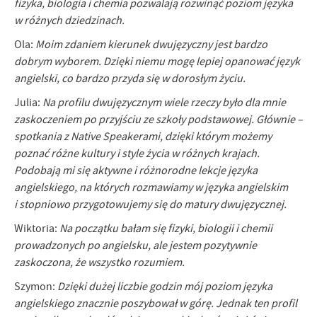
fizyka, biologia i chemia pozwalają rozwinąć poziom języka
Firmy te działają w charakterze pośredników prezentujących nasze
w różnych dziedzinach.
treści w postaci wiadomości, ofert, komunikatów mediów
społecznościowych.
Ola:
Moim zdaniem kierunek dwujęzyczny jest bardzo
dobrym wyborem. Dzięki niemu mogę lepiej opanować język
angielski, co bardzo przyda się w dorosłym życiu.
Julia:
Na profilu dwujęzycznym wiele rzeczy było dla mnie
zaskoczeniem po przyjściu ze szkoły podstawowej. Głównie –
spotkania z Native Speakerami, dzięki którym możemy
poznać różne kultury i style życia w różnych krajach.
Podobają mi się aktywne i różnorodne lekcje języka
angielskiego, na których rozmawiamy w języka angielskim
i stopniowo przygotowujemy się do matury dwujęzycznej.
Wiktoria:
Na początku bałam się fizyki, biologii i chemii
prowadzonych po angielsku, ale jestem pozytywnie
zaskoczona, że wszystko rozumiem.
Szymon:
Dzięki dużej liczbie godzin mój poziom języka
angielskiego znacznie poszybował w górę. Jednak ten profil