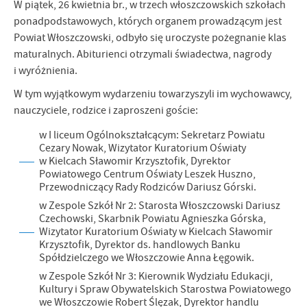
Tego typu pliki cookies umożliwiają stronie internetowej
Zapoznaj się z
POLITYKĄ PRYWATNOŚCI I PLIKÓW COOKIES
.
W piątek, 26 kwietnia br., w trzech włoszczowskich szkołach
zapamiętanie wprowadzonych przez Ciebie ustawień oraz
ponadpodstawowych, których organem prowadzącym jest
personalizację określonych funkcjonalności czy prezentowanych
Powiat Włoszczowski, odbyło się uroczyste pożegnanie klas
treści.
maturalnych. Abiturienci otrzymali świadectwa, nagrody
Dzięki tym plikom cookies możemy zapewnić Ci większy komfort
Więcej
i wyróżnienia.
korzystania z funkcjonalności naszej strony poprzez dopasowanie
jej do Twoich indywidualnych preferencji. Wyrażenie zgody na
W tym wyjątkowym wydarzeniu towarzyszyli im wychowawcy,
funkcjonalne i personalizacyjne pliki cookies gwarantuje
nauczyciele, rodzice i zaproszeni goście:
Analityczne
dostępność większej ilości funkcji na stronie.
Analityczne pliki cookies pomagają nam rozwijać się i
w I liceum Ogólnokształcącym: Sekretarz Powiatu
dostosowywać do Twoich potrzeb.
Cezary Nowak, Wizytator Kuratorium Oświaty
w Kielcach Sławomir Krzysztofik, Dyrektor
Cookies analityczne pozwalają na uzyskanie informacji w zakresie
Więcej
Powiatowego Centrum Oświaty Leszek Huszno,
wykorzystywania witryny internetowej, miejsca oraz częstotliwości,
Przewodniczący Rady Rodziców Dariusz Górski.
z jaką odwiedzane są nasze serwisy www. Dane pozwalają nam na
w Zespole Szkół Nr 2: Starosta Włoszczowski Dariusz
ocenę naszych serwisów internetowych pod względem ich
Reklamowe
Czechowski, Skarbnik Powiatu Agnieszka Górska,
popularności wśród użytkowników. Zgromadzone informacje są
Wizytator Kuratorium Oświaty w Kielcach Sławomir
Dzięki reklamowym plikom cookies prezentujemy Ci najciekawsze
przetwarzane w formie zanonimizowanej. Wyrażenie zgody na
Krzysztofik, Dyrektor ds. handlowych Banku
informacje i aktualności na stronach naszych partnerów.
analityczne pliki cookies gwarantuje dostępność wszystkich
Spółdzielczego we Włoszczowie Anna Łęgowik.
funkcjonalności.
Promocyjne pliki cookies służą do prezentowania Ci naszych
Więcej
w Zespole Szkół Nr 3: Kierownik Wydziału Edukacji,
komunikatów na podstawie analizy Twoich upodobań oraz Twoich
Kultury i Spraw Obywatelskich Starostwa Powiatowego
zwyczajów dotyczących przeglądanej witryny internetowej. Treści
we Włoszczowie Robert Ślęzak, Dyrektor handlu
promocyjne mogą pojawić się na stronach podmiotów trzecich lub