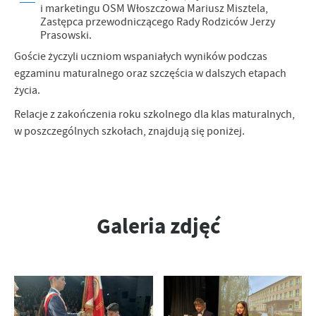
i marketingu OSM Włoszczowa Mariusz Misztela,
firm będących naszymi partnerami oraz innych dostawców usług.
Zastępca przewodniczącego Rady Rodziców Jerzy
Firmy te działają w charakterze pośredników prezentujących nasze
Prasowski.
treści w postaci wiadomości, ofert, komunikatów mediów
Goście życzyli uczniom wspaniałych wyników podczas
społecznościowych.
egzaminu maturalnego oraz szczęścia w dalszych etapach
życia.
Relacje z zakończenia roku szkolnego dla klas maturalnych,
w poszczególnych szkołach, znajdują się poniżej.
Galeria zdjęć