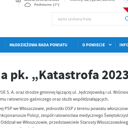
17°C
Pochmurno
MŁODZIEŻOWA RADA POWIATU
O POWIECIE
INF
2023”
a pk. „Katastrofa 202
ZPUE S. A. oraz drodze gminnej łączącej ul. Jędrzejowską i ul. Wiśnio
emu ratowniczo-gaśniczego oraz służb współdziałających.
owej PSP we Włoszczowie, jednostki OSP z terenu powiatu włoszczow
nkcjonariusze Policji, zespół ratownictwa medycznego Świętokrzys
Oddział we Włoszczowie, przedstawiciele Starosty Włoszczowskie