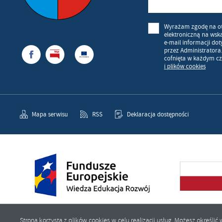
Wyrażam zgodę na o
elektroniczną na wsk
e-mail informacji do
przez Administratora
cofnięta w każdym cz
i plików cookies
Mapa serwisu
RSS
Deklaracja dostępności
Strona korzysta z plików cookies w celu realizacji usług. Możesz określ