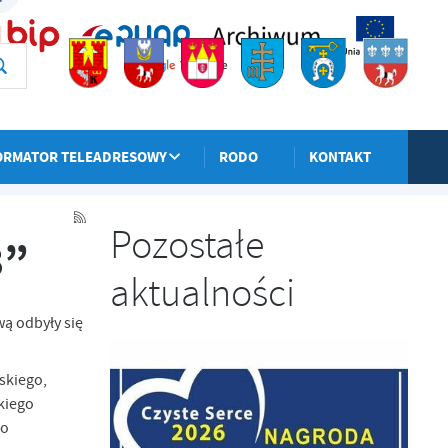
ORMATOR TELEADRESOWY
RODO
KONTAKT
POPRZEDNI
NASTĘPNY
Pozostałe
3”
aktualności
wą odbyły się
skiego,
kiego
go