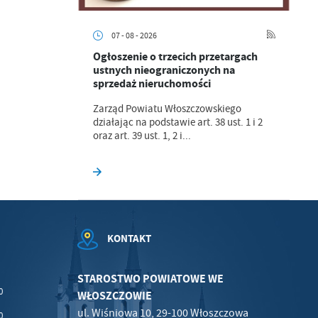
07 - 08 - 2026
Ogłoszenie o trzecich przetargach
.
ustnych nieograniczonych na
sprzedaż nieruchomości
a
Zarząd Powiatu Włoszczowskiego
działając na podstawie art. 38 ust. 1 i 2
oraz art. 39 ust. 1, 2 i...
w
KONTAKT
STAROSTWO POWIATOWE WE
0
WŁOSZCZOWIE
ul. Wiśniowa 10, 29-100 Włoszczowa
0