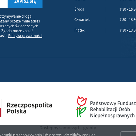
Środa
7:30 - 15:3
trzymywanie drogą
Czwartek
7:30 - 15:3
azany przeze mnie adres
tyczących świadczonych
Piątek
7:30 - 13:3
. Zgoda może zostać
asie.
Polityka prywatności
ić warunki przechowywania lub dostępu do plików cookies