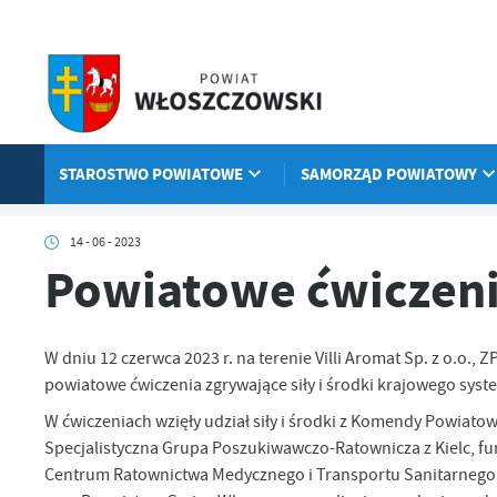
Przejdź do menu.
Przejdź do wyszukiwarki.
Przejdź do treści.
Przejdź do ustawień wielkości czcionki.
Włącz wersję kontrastową strony.
STAROSTWO POWIATOWE
SAMORZĄD POWIATOWY
Strona główna
Aktualności
Powiatowe ćwiczenia pk. „Katastrofa 
14 - 06 - 2023
Powiatowe ćwiczeni
W dniu 12 czerwca 2023 r. na terenie Villi Aromat Sp. z o.o., 
powiatowe ćwiczenia zgrywające siły i środki krajowego syst
W ćwiczeniach wzięły udział siły i środki z Komendy Powiat
Specjalistyczna Grupa Poszukiwawczo-Ratownicza z Kielc, fu
Centrum Ratownictwa Medycznego i Transportu Sanitarnego 