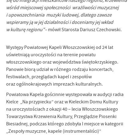
się do integracji mieszkańców naszego regionu, krzewienia
wśród miejscowej społeczności wrażliwości muzycznej
i upowszechniania muzyki ludowej, dlatego zawsze
wspieramy ją w jej działalności i doceniamy jej wkład
w kulturę regionu”–
mówił Starosta Dariusz Czechowski.
Występy Powiatowej Kapeli Włoszczowskiej od 24 lat
uświetniają uroczystości na terenie powiatu
włoszczowskiego oraz województwa świętokrzyskiego.
Panowie biorą udział w różnego rodzaju koncertach,
festiwalach, przeglądach kapel i zespołów
oraz ogólnokrajowych imprezach kulturalnych.
Powiatowa Kapela gościnnie występowała w audycji radia
Kielce „Na przypiecku” oraz w Kieleckim Domu Kultury
na uroczystościach z okazji 40 – lecia Włoszczowskiego
Towarzystwa Krzewienia Kultury, Przeglądzie Piosenki
Biesiadnej, podczas którego zdobyła I miejsce w kategorii
„Zespoły muzyczne, kapele (instrumentaliści)”