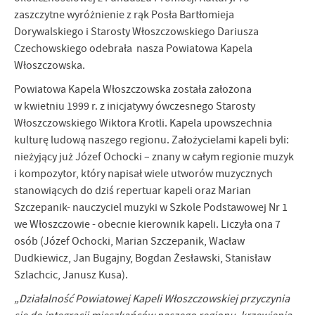
firm będących naszymi partnerami oraz innych dostawców usług.
zaszczytne wyróżnienie z rąk Posła Bartłomieja
Firmy te działają w charakterze pośredników prezentujących nasze
Dorywalskiego i Starosty Włoszczowskiego Dariusza
treści w postaci wiadomości, ofert, komunikatów mediów
Czechowskiego odebrała nasza Powiatowa Kapela
społecznościowych.
Włoszczowska.
Powiatowa Kapela Włoszczowska została założona
w kwietniu 1999 r. z inicjatywy ówczesnego Starosty
Włoszczowskiego Wiktora Krotli. Kapela upowszechnia
kulturę ludową naszego regionu. Założycielami kapeli byli:
nieżyjący już Józef Ochocki – znany w całym regionie muzyk
i kompozytor, który napisał wiele utworów muzycznych
stanowiących do dziś repertuar kapeli oraz Marian
Szczepanik- nauczyciel muzyki w Szkole Podstawowej Nr 1
we Włoszczowie - obecnie kierownik kapeli. Liczyła ona 7
osób (Józef Ochocki, Marian Szczepanik, Wacław
Dudkiewicz, Jan Bugajny, Bogdan Żesławski, Stanisław
Szlachcic, Janusz Kusa).
„Działalność Powiatowej Kapeli Włoszczowskiej przyczynia