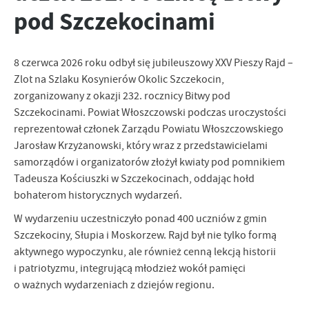
pod Szczekocinami
personalizację określonych funkcjonalności czy prezentowanych
treści.
Dzięki tym plikom cookies możemy zapewnić Ci większy komfort
Więcej
korzystania z funkcjonalności naszej strony poprzez dopasowanie
8 czerwca 2026 roku odbył się jubileuszowy XXV Pieszy Rajd –
jej do Twoich indywidualnych preferencji. Wyrażenie zgody na
Zlot na Szlaku Kosynierów Okolic Szczekocin,
funkcjonalne i personalizacyjne pliki cookies gwarantuje
Analityczne
zorganizowany z okazji 232. rocznicy Bitwy pod
dostępność większej ilości funkcji na stronie.
Szczekocinami. Powiat Włoszczowski podczas uroczystości
Analityczne pliki cookies pomagają nam rozwijać się i
reprezentował członek Zarządu Powiatu Włoszczowskiego
dostosowywać do Twoich potrzeb.
Jarosław Krzyżanowski, który wraz z przedstawicielami
Cookies analityczne pozwalają na uzyskanie informacji w zakresie
Więcej
samorządów i organizatorów złożył kwiaty pod pomnikiem
wykorzystywania witryny internetowej, miejsca oraz częstotliwości,
z jaką odwiedzane są nasze serwisy www. Dane pozwalają nam na
Tadeusza Kościuszki w Szczekocinach, oddając hołd
ocenę naszych serwisów internetowych pod względem ich
bohaterom historycznych wydarzeń.
Reklamowe
popularności wśród użytkowników. Zgromadzone informacje są
Dzięki reklamowym plikom cookies prezentujemy Ci najciekawsze
W wydarzeniu uczestniczyło ponad 400 uczniów z gmin
przetwarzane w formie zanonimizowanej. Wyrażenie zgody na
informacje i aktualności na stronach naszych partnerów.
analityczne pliki cookies gwarantuje dostępność wszystkich
Szczekociny, Słupia i Moskorzew. Rajd był nie tylko formą
funkcjonalności.
Promocyjne pliki cookies służą do prezentowania Ci naszych
aktywnego wypoczynku, ale również cenną lekcją historii
Więcej
komunikatów na podstawie analizy Twoich upodobań oraz Twoich
i patriotyzmu, integrującą młodzież wokół pamięci
zwyczajów dotyczących przeglądanej witryny internetowej. Treści
o ważnych wydarzeniach z dziejów regionu.
promocyjne mogą pojawić się na stronach podmiotów trzecich lub
firm będących naszymi partnerami oraz innych dostawców usług.