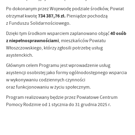
Firmy te działają w charakterze pośredników prezentujących nasze
Po dokonanym przez Wojewodę podziale środków, Powiat
treści w postaci wiadomości, ofert, komunikatów mediów
734 387,76 zł.
otrzymał kwotę
Pieniądze pochodzą
społecznościowych.
z Funduszu Solidarnościowego.
40 osób
Dzięki tym środkom wsparciem zaplanowano objąć
z niepełnosprawnościami
, mieszkańców Powiatu
Włoszczowskiego, którzy zgłosili potrzebę usług
asystenckich.
Głównym celem Programu jest wprowadzenie usług
asystencji osobistej jako formy ogólnodostępnego wsparcia
w wykonywaniu codziennych czynności
oraz funkcjonowaniu w życiu społecznym.
Program realizowany będzie przez Powiatowe Centrum
Pomocy Rodzinie od 1 stycznia do 31 grudnia 2025 r.