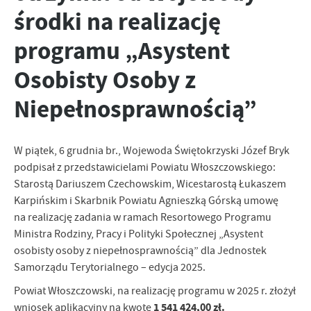
środki na realizację
personalizację określonych funkcjonalności czy prezentowanych
treści.
programu „Asystent
Dzięki tym plikom cookies możemy zapewnić Ci większy komfort
Więcej
korzystania z funkcjonalności naszej strony poprzez dopasowanie
Osobisty Osoby z
jej do Twoich indywidualnych preferencji. Wyrażenie zgody na
funkcjonalne i personalizacyjne pliki cookies gwarantuje
Analityczne
Niepełnosprawnością”
dostępność większej ilości funkcji na stronie.
Analityczne pliki cookies pomagają nam rozwijać się i
dostosowywać do Twoich potrzeb.
Cookies analityczne pozwalają na uzyskanie informacji w zakresie
W piątek, 6 grudnia br., Wojewoda Świętokrzyski Józef Bryk
Więcej
wykorzystywania witryny internetowej, miejsca oraz częstotliwości,
podpisał z przedstawicielami Powiatu Włoszczowskiego:
z jaką odwiedzane są nasze serwisy www. Dane pozwalają nam na
Starostą Dariuszem Czechowskim, Wicestarostą Łukaszem
ocenę naszych serwisów internetowych pod względem ich
Reklamowe
Karpińskim i Skarbnik Powiatu Agnieszką Górską umowę
popularności wśród użytkowników. Zgromadzone informacje są
na realizację zadania w ramach Resortowego Programu
Dzięki reklamowym plikom cookies prezentujemy Ci najciekawsze
przetwarzane w formie zanonimizowanej. Wyrażenie zgody na
informacje i aktualności na stronach naszych partnerów.
Ministra Rodziny, Pracy i Polityki Społecznej „Asystent
analityczne pliki cookies gwarantuje dostępność wszystkich
funkcjonalności.
osobisty osoby z niepełnosprawnością” dla Jednostek
Promocyjne pliki cookies służą do prezentowania Ci naszych
Więcej
komunikatów na podstawie analizy Twoich upodobań oraz Twoich
Samorządu Terytorialnego – edycja 2025.
zwyczajów dotyczących przeglądanej witryny internetowej. Treści
Powiat Włoszczowski, na realizację programu w 2025 r. złożył
promocyjne mogą pojawić się na stronach podmiotów trzecich lub
1 541 424,00 zł.
wniosek aplikacyjny na kwotę
firm będących naszymi partnerami oraz innych dostawców usług.