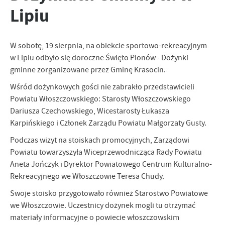
Lipiu
zapamiętanie wprowadzonych przez Ciebie ustawień oraz
personalizację określonych funkcjonalności czy prezentowanych
treści.
Dzięki tym plikom cookies możemy zapewnić Ci większy komfort
W sobotę, 19 sierpnia, na obiekcie sportowo-rekreacyjnym
Więcej
korzystania z funkcjonalności naszej strony poprzez dopasowanie
w Lipiu odbyło się doroczne Święto Plonów - Dożynki
jej do Twoich indywidualnych preferencji. Wyrażenie zgody na
gminne zorganizowane przez Gminę Krasocin.
funkcjonalne i personalizacyjne pliki cookies gwarantuje
Analityczne
dostępność większej ilości funkcji na stronie.
Wśród dożynkowych gości nie zabrakło przedstawicieli
Analityczne pliki cookies pomagają nam rozwijać się i
Powiatu Włoszczowskiego: Starosty Włoszczowskiego
dostosowywać do Twoich potrzeb.
Dariusza Czechowskiego, Wicestarosty Łukasza
Cookies analityczne pozwalają na uzyskanie informacji w zakresie
Więcej
Karpińskiego i Członek Zarządu Powiatu Małgorzaty Gusty.
wykorzystywania witryny internetowej, miejsca oraz częstotliwości,
z jaką odwiedzane są nasze serwisy www. Dane pozwalają nam na
Podczas wizyt na stoiskach promocyjnych, Zarządowi
ocenę naszych serwisów internetowych pod względem ich
Powiatu towarzyszyła Wiceprzewodnicząca Rady Powiatu
Reklamowe
popularności wśród użytkowników. Zgromadzone informacje są
Aneta Jończyk i Dyrektor Powiatowego Centrum Kulturalno-
Dzięki reklamowym plikom cookies prezentujemy Ci najciekawsze
przetwarzane w formie zanonimizowanej. Wyrażenie zgody na
Rekreacyjnego we Włoszczowie Teresa Chudy.
informacje i aktualności na stronach naszych partnerów.
analityczne pliki cookies gwarantuje dostępność wszystkich
funkcjonalności.
Promocyjne pliki cookies służą do prezentowania Ci naszych
Swoje stoisko przygotowało również Starostwo Powiatowe
Więcej
komunikatów na podstawie analizy Twoich upodobań oraz Twoich
we Włoszczowie. Uczestnicy dożynek mogli tu otrzymać
zwyczajów dotyczących przeglądanej witryny internetowej. Treści
materiały informacyjne o powiecie włoszczowskim
promocyjne mogą pojawić się na stronach podmiotów trzecich lub