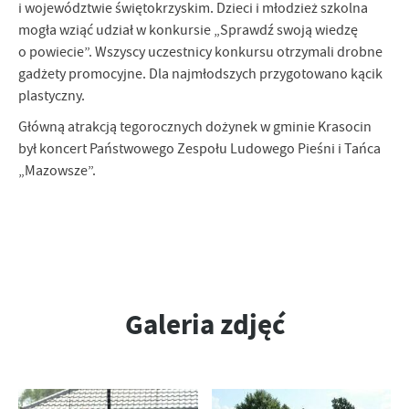
i województwie świętokrzyskim. Dzieci i młodzież szkolna
firm będących naszymi partnerami oraz innych dostawców usług.
mogła wziąć udział w konkursie „Sprawdź swoją wiedzę
Firmy te działają w charakterze pośredników prezentujących nasze
o powiecie”. Wszyscy uczestnicy konkursu otrzymali drobne
treści w postaci wiadomości, ofert, komunikatów mediów
społecznościowych.
gadżety promocyjne. Dla najmłodszych przygotowano kącik
plastyczny.
Główną atrakcją tegorocznych dożynek w gminie Krasocin
był koncert Państwowego Zespołu Ludowego Pieśni i Tańca
„Mazowsze”.
Galeria zdjęć