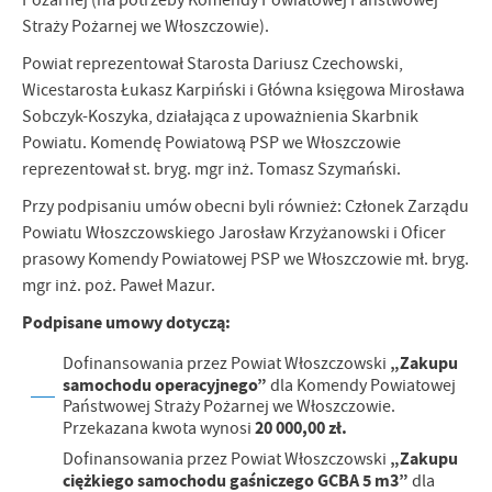
Pożarnej (na potrzeby Komendy Powiatowej Państwowej
Straży Pożarnej we Włoszczowie).
Powiat reprezentował Starosta Dariusz Czechowski,
Wicestarosta Łukasz Karpiński i Główna księgowa Mirosława
Sobczyk-Koszyka, działająca z upoważnienia Skarbnik
Powiatu. Komendę Powiatową PSP we Włoszczowie
reprezentował st. bryg. mgr inż. Tomasz Szymański.
Przy podpisaniu umów obecni byli również: Członek Zarządu
Powiatu Włoszczowskiego Jarosław Krzyżanowski i Oficer
prasowy Komendy Powiatowej PSP we Włoszczowie mł. bryg.
mgr inż. poż. Paweł Mazur.
Podpisane umowy dotyczą:
„Zakupu
Dofinansowania przez Powiat Włoszczowski
samochodu operacyjnego”
dla Komendy Powiatowej
Państwowej Straży Pożarnej we Włoszczowie.
20 000,00 zł.
Przekazana kwota wynosi
„Zakupu
Dofinansowania przez Powiat Włoszczowski
ciężkiego samochodu gaśniczego GCBA 5 m3”
dla