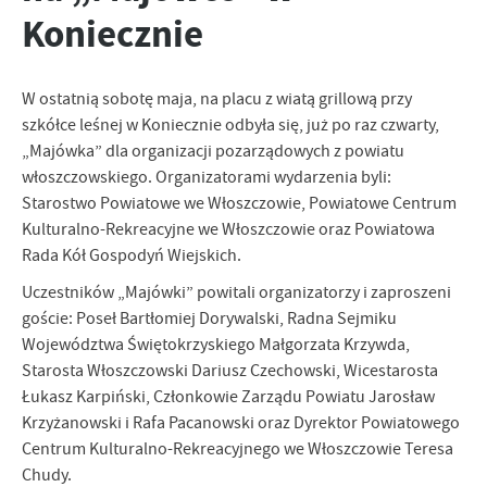
Funkcjonalne i personalizacyjne
Koniecznie
Tego typu pliki cookies umożliwiają stronie internetowej
Zapoznaj się z
POLITYKĄ PRYWATNOŚCI I PLIKÓW COOKIES
.
zapamiętanie wprowadzonych przez Ciebie ustawień oraz
personalizację określonych funkcjonalności czy prezentowanych
W ostatnią sobotę maja, na placu z wiatą grillową przy
treści.
szkółce leśnej w Koniecznie odbyła się, już po raz czwarty,
Dzięki tym plikom cookies możemy zapewnić Ci większy komfort
Więcej
„Majówka” dla organizacji pozarządowych z powiatu
korzystania z funkcjonalności naszej strony poprzez dopasowanie
włoszczowskiego. Organizatorami wydarzenia byli:
jej do Twoich indywidualnych preferencji. Wyrażenie zgody na
funkcjonalne i personalizacyjne pliki cookies gwarantuje
Starostwo Powiatowe we Włoszczowie, Powiatowe Centrum
Analityczne
dostępność większej ilości funkcji na stronie.
Kulturalno-Rekreacyjne we Włoszczowie oraz Powiatowa
Analityczne pliki cookies pomagają nam rozwijać się i
Rada Kół Gospodyń Wiejskich.
dostosowywać do Twoich potrzeb.
Uczestników „Majówki” powitali organizatorzy i zaproszeni
Cookies analityczne pozwalają na uzyskanie informacji w zakresie
Więcej
wykorzystywania witryny internetowej, miejsca oraz częstotliwości,
goście: Poseł Bartłomiej Dorywalski, Radna Sejmiku
z jaką odwiedzane są nasze serwisy www. Dane pozwalają nam na
Województwa Świętokrzyskiego Małgorzata Krzywda,
ocenę naszych serwisów internetowych pod względem ich
Starosta Włoszczowski Dariusz Czechowski, Wicestarosta
Reklamowe
popularności wśród użytkowników. Zgromadzone informacje są
Łukasz Karpiński, Członkowie Zarządu Powiatu Jarosław
Dzięki reklamowym plikom cookies prezentujemy Ci najciekawsze
przetwarzane w formie zanonimizowanej. Wyrażenie zgody na
Krzyżanowski i Rafa Pacanowski oraz Dyrektor Powiatowego
informacje i aktualności na stronach naszych partnerów.
analityczne pliki cookies gwarantuje dostępność wszystkich
Centrum Kulturalno-Rekreacyjnego we Włoszczowie Teresa
funkcjonalności.
Promocyjne pliki cookies służą do prezentowania Ci naszych
Więcej
Chudy.
komunikatów na podstawie analizy Twoich upodobań oraz Twoich