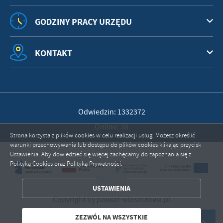
GODZINY PRACY URZĘDU
KONTAKT
Odwiedzin: 1332372
Online: 38
Strona korzysta z plików cookies w celu realizacji usług. Możesz określić
ZAPISZ WYBRANE
warunki przechowywania lub dostępu do plików cookies klikając przycisk
Ustawienia. Aby dowiedzieć się więcej zachęcamy do zapoznania się z
Polityką Cookies oraz Polityką Prywatności.
ZEZWÓL NA WSZYSTKIE
USTAWIENIA
Copyright by powiat-wloszczowa.pl
Powered by
2ClickPortal®
- Portale nowej generacji
ZEZWÓL NA WSZYSTKIE