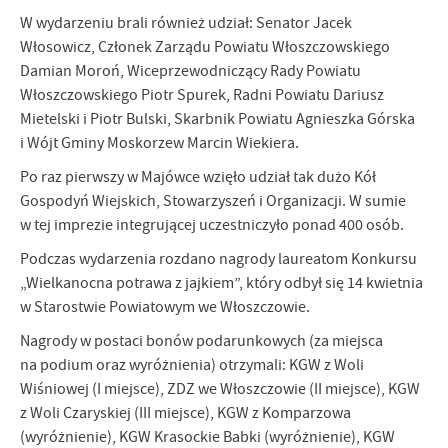
zwyczajów dotyczących przeglądanej witryny internetowej. Treści
W wydarzeniu brali również udział: Senator Jacek
promocyjne mogą pojawić się na stronach podmiotów trzecich lub
Włosowicz, Członek Zarządu Powiatu Włoszczowskiego
firm będących naszymi partnerami oraz innych dostawców usług.
Damian Moroń, Wiceprzewodniczący Rady Powiatu
Firmy te działają w charakterze pośredników prezentujących nasze
treści w postaci wiadomości, ofert, komunikatów mediów
Włoszczowskiego Piotr Spurek, Radni Powiatu Dariusz
społecznościowych.
Mietelski i Piotr Bulski, Skarbnik Powiatu Agnieszka Górska
i Wójt Gminy Moskorzew Marcin Wiekiera.
Po raz pierwszy w Majówce wzięło udział tak dużo Kół
Gospodyń Wiejskich, Stowarzyszeń i Organizacji. W sumie
w tej imprezie integrującej uczestniczyło ponad 400 osób.
Podczas wydarzenia rozdano nagrody laureatom Konkursu
„Wielkanocna potrawa z jajkiem”, który odbył się 14 kwietnia
w Starostwie Powiatowym we Włoszczowie.
Nagrody w postaci bonów podarunkowych (za miejsca
na podium oraz wyróżnienia) otrzymali: KGW z Woli
Wiśniowej (I miejsce), ZDZ we Włoszczowie (II miejsce), KGW
z Woli Czaryskiej (III miejsce), KGW z Komparzowa
(wyróżnienie), KGW Krasockie Babki (wyróżnienie), KGW