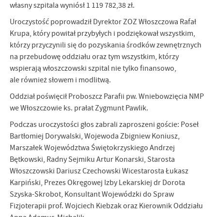
własny szpitala wyniósł 1 119 782,38 zł.
Uroczystość poprowadził Dyrektor ZOZ Włoszczowa Rafał
Krupa, który powitał przybyłych i podziękował wszystkim,
którzy przyczynili się do pozyskania środków zewnętrznych
na przebudowę oddziału oraz tym wszystkim, którzy
wspierają włoszczowski szpital nie tylko finansowo,
ale również słowem i modlitwą.
Oddział poświęcił Proboszcz Parafii pw. Wniebowzięcia NMP
we Włoszczowie ks. prałat Zygmunt Pawlik.
Podczas uroczystości głos zabrali zaproszeni goście: Poseł
Bartłomiej Dorywalski, Wojewoda Zbigniew Koniusz,
Marszałek Województwa Świętokrzyskiego Andrzej
Bętkowski, Radny Sejmiku Artur Konarski, Starosta
Włoszczowski Dariusz Czechowski Wicestarosta Łukasz
Karpiński, Prezes Okręgowej Izby Lekarskiej dr Dorota
Szyska-Skrobot, Konsultant Wojewódzki do Spraw
Fizjoterapii prof. Wojciech Kiebzak oraz Kierownik Oddziału