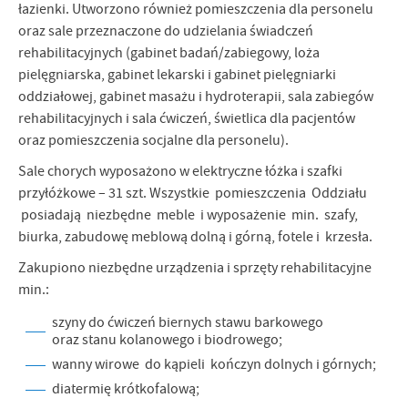
łazienki. Utworzono również pomieszczenia dla personelu
oraz sale przeznaczone do udzielania świadczeń
rehabilitacyjnych (gabinet badań/zabiegowy, loża
pielęgniarska, gabinet lekarski i gabinet pielęgniarki
oddziałowej, gabinet masażu i hydroterapii, sala zabiegów
rehabilitacyjnych i sala ćwiczeń, świetlica dla pacjentów
oraz pomieszczenia socjalne dla personelu).
Sale chorych wyposażono w elektryczne łóżka i szafki
przyłóżkowe – 31 szt. Wszystkie pomieszczenia Oddziału
posiadają niezbędne meble i wyposażenie min. szafy,
biurka, zabudowę meblową dolną i górną, fotele i krzesła.
Zakupiono niezbędne urządzenia i sprzęty rehabilitacyjne
min.:
szyny do ćwiczeń biernych stawu barkowego
oraz stanu kolanowego i biodrowego;
wanny wirowe do kąpieli kończyn dolnych i górnych;
diatermię krótkofalową;