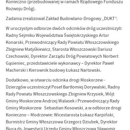
Konieczno (przebudowanej w ramach Rządowego Funduszu
Rozwoju Dróg).
Zadania zrealizował Zakład Budowlano-Drogowy „DUKT”.
W uroczystym odbiorze dwóch odcinków dróg uczestniczyli:
Radny Sejmiku Województwa Świętokrzyskiego Artur
Konarski, Przewodniczący Rady Powiatu Włoszczowskiego
Zbigniew Matyśkiewicz, Starosta Włoszczowski Dariusz
Czechowski, Dyrektor Zarządu Dróg Powiatowych Norbert
Gąsieniec, przedstawiciele wykonawcy – Dyrektor Paweł
Macherski i Kierownik budowy Łukasz Nartowski.
Dodatkowo, w otwarciu odcinka drogi Moskorzew -
Dzierzgów uczestniczył Poseł Bartłomiej Dorywalski, Radny
Rady Powiatu Włoszczowskiego Zbigniew Krzysiek, Wójt
Gminy Moskorzew Andrzej Walasek i Przewodniczący Rady
Gminy Moskorzew Sebastian Kosowski, a w odbiorze drogi
Konieczno – Modrzewie: Wicestarosta Łukasz Karpiński,
Burmistrz Gminy Włoszczowa Grzegorz Dziubek, Dyrektor
Biura ds. Inwestycji Urzędu Gminy Włoszczowa Sławomir