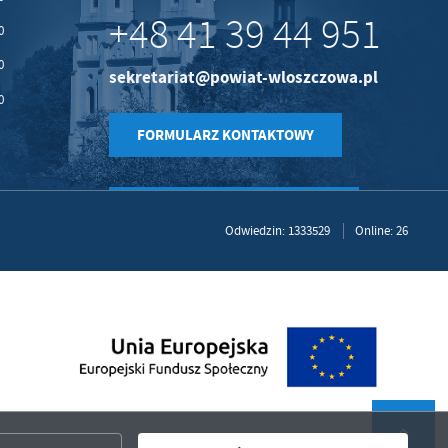
+48 41 39 44 951
0
0
sekretariat@powiat-wloszczowa.pl
0
FORMULARZ KONTAKTOWY
Odwiedzin: 1333529
Online: 26