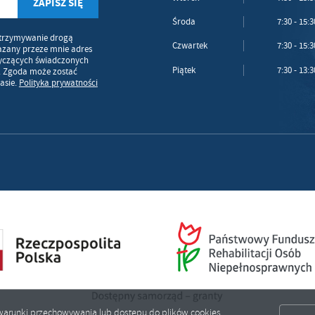
Środa
7:30 - 15:3
trzymywanie drogą
Czwartek
7:30 - 15:3
azany przeze mnie adres
tyczących świadczonych
Piątek
7:30 - 13:3
. Zgoda może zostać
asie.
Polityka prywatności
ić warunki przechowywania lub dostępu do plików cookies