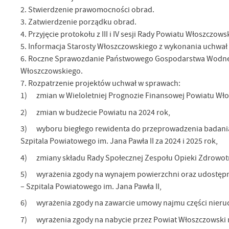
2. Stwierdzenie prawomocności obrad.
3. Zatwierdzenie porządku obrad.
4. Przyjęcie protokołu z III i IV sesji Rady Powiatu Włoszczow
5. Informacja Starosty Włoszczowskiego z wykonania uchwał 
6. Roczne Sprawozdanie Państwowego Gospodarstwa Wodnego
Włoszczowskiego.
7. Rozpatrzenie projektów uchwał w sprawach:
1) zmian w Wieloletniej Prognozie Finansowej Powiatu Włos
2) zmian w budżecie Powiatu na 2024 rok,
3) wyboru biegłego rewidenta do przeprowadzenia badania
Szpitala Powiatowego im. Jana Pawła II za 2024 i 2025 rok,
4) zmiany składu Rady Społecznej Zespołu Opieki Zdrowotne
5) wyrażenia zgody na wynajem powierzchni oraz udostępn
– Szpitala Powiatowego im. Jana Pawła II,
6) wyrażenia zgody na zawarcie umowy najmu części nieru
7) wyrażenia zgody na nabycie przez Powiat Włoszczowski 