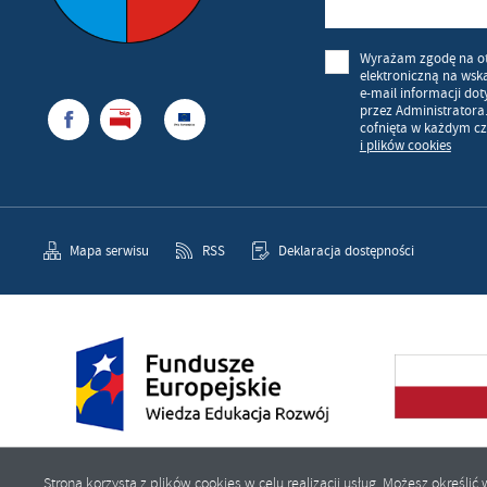
Wyrażam zgodę na o
elektroniczną na wsk
e-mail informacji do
przez Administratora
cofnięta w każdym cz
i plików cookies
Mapa serwisu
RSS
Deklaracja dostępności
Strona korzysta z plików cookies w celu realizacji usług. Możesz określ