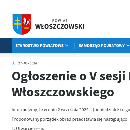
Przejdź do menu.
Przejdź do wyszukiwarki.
Przejdź do treści.
Przejdź do ustawień wielkości czcionki.
Włącz wersję kontrastową strony.
STAROSTWO POWIATOWE
SAMORZĄD POWIATOWY
Strona główna
Aktualności
Ogłoszenie o V sesji Rady Powiatu Wł
27 - 08 - 2024
Ogłoszenie o V sesj
Włoszczowskiego
Informujemy, że w dniu 2 września 2024 r. (poniedziałek) o 
Proponowany porządek obrad przedstawia się następująco:
1. Otwarcie sesji.