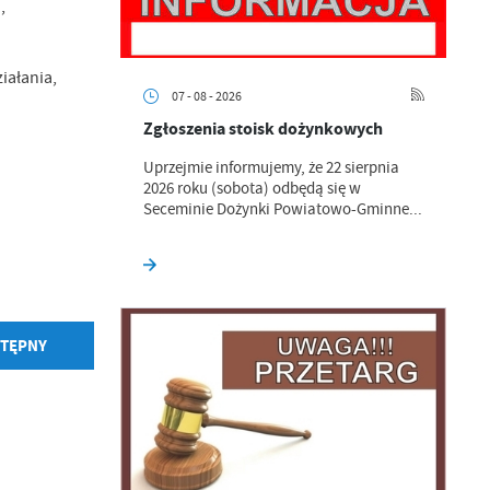
,
iałania,
07 - 08 - 2026
Zgłoszenia stoisk dożynkowych
Uprzejmie informujemy, że 22 sierpnia
2026 roku (sobota) odbędą się w
Seceminie Dożynki Powiatowo-Gminne...
a
kom
TĘPNY
z
ci