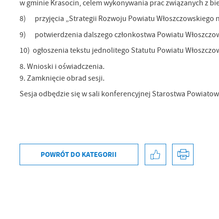
w gminie Krasocin, celem wykonywania prac związanych z bie
U
8) przyjęcia „Strategii Rozwoju Powiatu Włoszczowskiego na
9) potwierdzenia dalszego członkostwa Powiatu Włoszczows
Sz
10) ogłoszenia tekstu jednolitego Statutu Powiatu Włoszczo
ws
8. Wnioski i oświadczenia.
9. Zamknięcie obrad sesji.
N
Sesja odbędzie się w sali konferencyjnej Starostwa Powiato
Ni
um
Pl
Wi
Tw
co
Za
F
POWRÓT
DO KATEGORII
Te
Ci
Dz
Wi
na
zg
fu
A