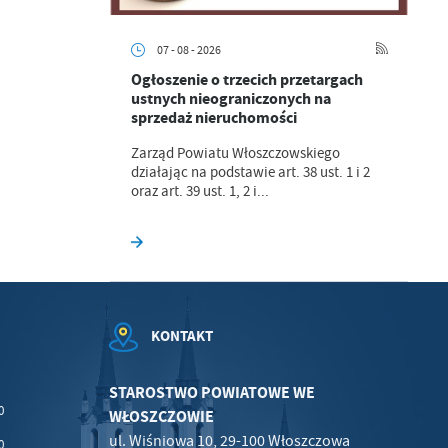
07 - 08 - 2026
Ogłoszenie o trzecich przetargach
.
ustnych nieograniczonych na
sprzedaż nieruchomości
a
Zarząd Powiatu Włoszczowskiego
działając na podstawie art. 38 ust. 1 i 2
oraz art. 39 ust. 1, 2 i...
w
KONTAKT
STAROSTWO POWIATOWE WE
0
WŁOSZCZOWIE
ul. Wiśniowa 10, 29-100 Włoszczowa
0