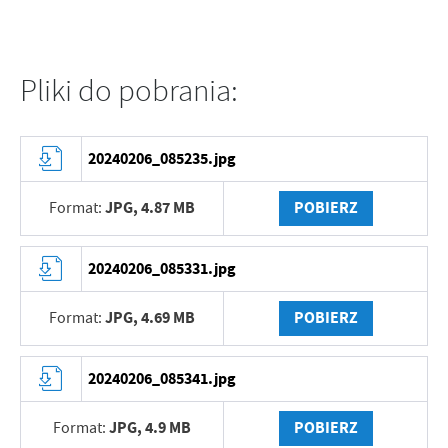
Firmy te działają w charakterze pośredników prezentujących nasze
treści w postaci wiadomości, ofert, komunikatów mediów
społecznościowych.
Pliki do pobrania:
20240206_085235.jpg
JPG,
4.87 MB
POBIERZ
Format:
20240206_085331.jpg
JPG,
4.69 MB
POBIERZ
Format:
20240206_085341.jpg
JPG,
4.9 MB
POBIERZ
Format: