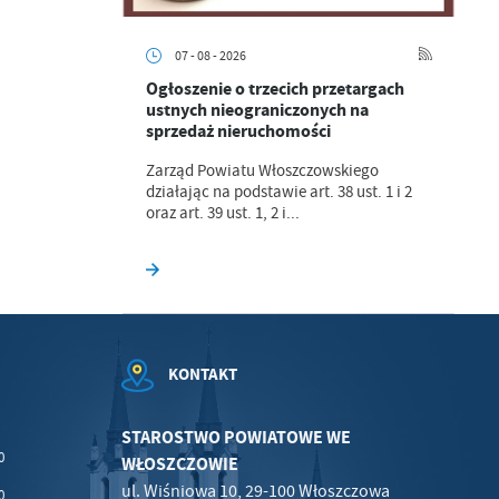
07 - 08 - 2026
Ogłoszenie o trzecich przetargach
.
ustnych nieograniczonych na
sprzedaż nieruchomości
a
Zarząd Powiatu Włoszczowskiego
działając na podstawie art. 38 ust. 1 i 2
oraz art. 39 ust. 1, 2 i...
w
KONTAKT
STAROSTWO POWIATOWE WE
0
WŁOSZCZOWIE
ul. Wiśniowa 10, 29-100 Włoszczowa
0