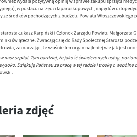
ak również wydała pozytywną opinię w sprawie zakupu sprzętu medy
yjnego), w postaci: narzędzi laparoskopowych, napędów ortopedy
iony ze środków pochodzących z budżetu Powiatu Włoszczowskiego 
starosta Łukasz Karpiński i Członek Zarządu Powiatu Małgorzata Gu
inki świąteczne. Zwracając się do Rady Społecznej Starosta podzi
drowia, zaznaczając, że właśnie ten organ najlepiej wie jak jest ono
 nasz szpital. Tym bardziej, że jakość świadczonych usług, poziom
soko. Dziękuję Państwu za pracę w tej radzie i troskę o wspólne 
owski.
leria zdjęć