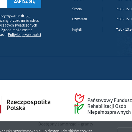
Środa
7:30 - 15:3
trzymywanie drogą
Czwartek
7:30 - 15:3
azany przeze mnie adres
tyczących świadczonych
Piątek
7:30 - 13:3
. Zgoda może zostać
asie.
Polityka prywatności
ić warunki przechowywania lub dostępu do plików cookies