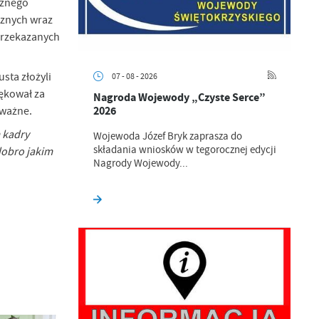
cznego
cznych wraz
przekazanych
sta złożyli
07 - 08 - 2026
ękował za
Nagroda Wojewody „Czyste Serce”
2026
 ważne.
 kadry
Wojewoda Józef Bryk zaprasza do
składania wniosków w tegorocznej edycji
dobro jakim
Nagrody Wojewody...