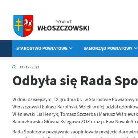
Przejdź do menu.
Przejdź do wyszukiwarki.
Przejdź do treści.
Przejdź do ustawień wielkości czcionki.
Włącz wersję kontrastową strony.
STAROSTWO POWIATOWE
SAMORZĄD POWIATOWY
Strona główna
Aktualności
Odbyła się Rada Społeczna ZOZ
13 - 12 - 2023
Odbyła się Rada Sp
W dniu dzisiejszym, 13 grudnia br., w Starostwie Powiatowy
Włoszczowski Łukasz Karpiński. Wzięli w niej udział członko
Wiśniewski Lis Henryk, Tomasz Szczerba i Mariusz Wiśniewski
Banaczkowska Główna Księgowa ZOZ oraz p. Ewa Nowak-Strom
Rada Społeczna pozytywnie zaopiniowała przyjęcie darowiz