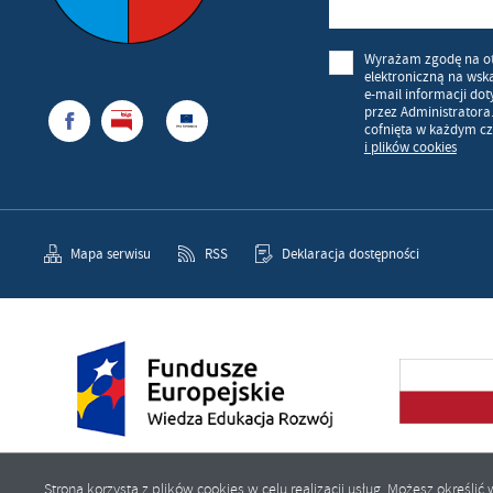
Wyrażam zgodę na o
elektroniczną na wsk
e-mail informacji do
przez Administratora
cofnięta w każdym cz
i plików cookies
Mapa serwisu
RSS
Deklaracja dostępności
Strona korzysta z plików cookies w celu realizacji usług. Możesz określ