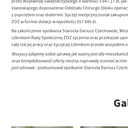
przez Wojewodę Świętokrzyskiego o wartości 3 847,17 zł, j
stanowiącego doposażenie Oddziału Chirurgii (bloku operac
z osprzętem oraz diatermii. Sprzęt medyczny został zakup
ZOZ w formie dotacji w wysokości 557 845 zł.
Na zakończenie spotkania Starosta Dariusz Czechowski, Wice
członkom Rady Społecznej ZOZ życzenia oraz przekazali upom
cały rok jej pracy oraz życzył jej członkom przede wszystkim z
Wszyscy zdajemy sobie sprawę jak ważny jest dla mieszkańców
oraz kompleksowość oferty można naprawdę oceniać w nim wy
jest zdrowie -
podsumował spotkanie Starosta Dariusz Czech
Ga