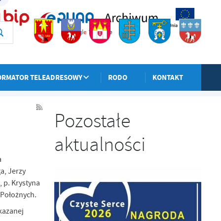
ORMATOR TELEADRESOWY
RODO
KONTAKT
POPRZEDNI
NASTĘPNY
Pozostałe
aktualności
a
a, Jerzy
 p. Krystyna
 Położnych.
kazanej