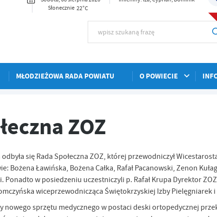
22°C
Słonecznie
MŁODZIEŻOWA RADA POWIATU
O POWIECIE
INF
ołeczna ZOZ
m odbyła się Rada Społeczna ZOZ, której przewodniczył Wicestarost
wie: Bożena Ławińska, Bożena Całka, Rafał Pacanowski, Zenon Kułag
. Ponadto w posiedzeniu uczestniczyli p. Rafał Krupa Dyrektor ZOZ,
czyńska wiceprzewodnicząca Świętokrzyskiej Izby Pielęgniarek i
ny nowego sprzętu medycznego w postaci deski ortopedycznej prze