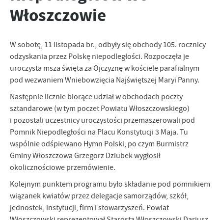
Włoszczowie
Tego typu pliki cookies umożliwiają stronie internetowej
Zapoznaj się z
POLITYKĄ PRYWATNOŚCI I PLIKÓW COOKIES
.
zapamiętanie wprowadzonych przez Ciebie ustawień oraz
personalizację określonych funkcjonalności czy prezentowanych
treści.
W sobotę, 11 listopada br., odbyły się obchody 105. rocznicy
Dzięki tym plikom cookies możemy zapewnić Ci większy komfort
odzyskania przez Polskę niepodległości. Rozpoczęła je
Więcej
korzystania z funkcjonalności naszej strony poprzez dopasowanie
uroczysta msza święta za Ojczyznę w kościele parafialnym
jej do Twoich indywidualnych preferencji. Wyrażenie zgody na
pod wezwaniem Wniebowzięcia Najświętszej Maryi Panny.
funkcjonalne i personalizacyjne pliki cookies gwarantuje
Analityczne
dostępność większej ilości funkcji na stronie.
Następnie licznie biorące udział w obchodach poczty
Analityczne pliki cookies pomagają nam rozwijać się i
sztandarowe (w tym poczet Powiatu Włoszczowskiego)
dostosowywać do Twoich potrzeb.
i pozostali uczestnicy uroczystości przemaszerowali pod
Cookies analityczne pozwalają na uzyskanie informacji w zakresie
Więcej
Pomnik Niepodległości na Placu Konstytucji 3 Maja. Tu
wykorzystywania witryny internetowej, miejsca oraz częstotliwości,
wspólnie odśpiewano Hymn Polski, po czym Burmistrz
z jaką odwiedzane są nasze serwisy www. Dane pozwalają nam na
Gminy Włoszczowa Grzegorz Dziubek wygłosił
ocenę naszych serwisów internetowych pod względem ich
Reklamowe
popularności wśród użytkowników. Zgromadzone informacje są
okolicznościowe przemówienie.
Dzięki reklamowym plikom cookies prezentujemy Ci najciekawsze
przetwarzane w formie zanonimizowanej. Wyrażenie zgody na
Kolejnym punktem programu było składanie pod pomnikiem
informacje i aktualności na stronach naszych partnerów.
analityczne pliki cookies gwarantuje dostępność wszystkich
wiązanek kwiatów przez delegacje samorządów, szkół,
funkcjonalności.
Promocyjne pliki cookies służą do prezentowania Ci naszych
Więcej
jednostek, instytucji, firm i stowarzyszeń. Powiat
komunikatów na podstawie analizy Twoich upodobań oraz Twoich
zwyczajów dotyczących przeglądanej witryny internetowej. Treści
Włoszczowski reprezentował Starosta Włoszczowski Dariusz