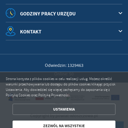
GODZINY PRACY URZĘDU
KONTAKT
Odwiedzin: 1329463
Online: 50
Strona korzysta z plików cookies w celu realizacji usług. Możesz określić
warunki przechowywania lub dostępu do plików cookies klikając przycisk
ZAPISZ WYBRANE
Ustawienia. Aby dowiedzieć się więcej zachęcamy do zapoznania się z
Polityką Cookies oraz Polityką Prywatności.
ZEZWÓL NA WSZYSTKIE
USTAWIENIA
Copyright by powiat-wloszczowa.pl
Powered by
2ClickPortal®
- Portale nowej generacji
ZEZWÓL NA WSZYSTKIE