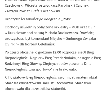
promocyjne mogą pojawić się na stronach podmiotów trzecich lub
Czechowski, Wicestarosta Łukasz Karpiński i Członek
firm będących naszymi partnerami oraz innych dostawców usług.
Zarządu Powiatu Rafał Pacanowski.
Firmy te działają w charakterze pośredników prezentujących nasze
Uroczystości zakończyło odegranie „Roty”.
treści w postaci wiadomości, ofert, komunikatów mediów
społecznościowych.
Obchody uświetniły połączone orkiestry – MOD oraz OSP
w Kurzelowie pod batutą Michała Dudkiewicza. Dowódcą
uroczystości był komendant Miejsko – Gminnego Związku
OSP RP – dh Norbert Celebański.
Po części oficjalnej o godzinie 12.00 rozpoczął się XI Bieg
Niepodległości. Najpierw Bieg Przedszkolaka, następnie Bieg
Rodzinny i Bieg Główny. Chętnych do świętowania Dnia
Niepodległości „na sportowo” nie brakowało.
XI Powiatowy Bieg Niepodległości swoim patronatem objął
Starosta Włoszczowski Dariusz Czechowski. Starostwo
ufundowało dla uczestników statuetki.