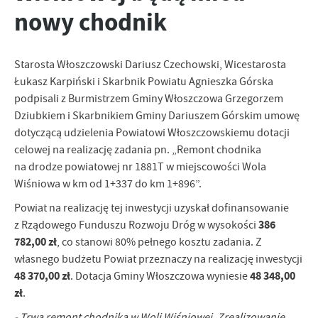
nowy chodnik
personalizację określonych funkcjonalności czy prezentowanych
treści.
Dzięki tym plikom cookies możemy zapewnić Ci większy komfort
Więcej
korzystania z funkcjonalności naszej strony poprzez dopasowanie
Starosta Włoszczowski Dariusz Czechowski, Wicestarosta
jej do Twoich indywidualnych preferencji. Wyrażenie zgody na
Łukasz Karpiński i Skarbnik Powiatu Agnieszka Górska
funkcjonalne i personalizacyjne pliki cookies gwarantuje
Analityczne
podpisali z Burmistrzem Gminy Włoszczowa Grzegorzem
dostępność większej ilości funkcji na stronie.
Dziubkiem i Skarbnikiem Gminy Dariuszem Górskim umowę
Analityczne pliki cookies pomagają nam rozwijać się i
dostosowywać do Twoich potrzeb.
dotyczącą udzielenia Powiatowi Włoszczowskiemu dotacji
celowej na realizację zadania pn. „Remont chodnika
Cookies analityczne pozwalają na uzyskanie informacji w zakresie
Więcej
wykorzystywania witryny internetowej, miejsca oraz częstotliwości,
na drodze powiatowej nr 1881T w miejscowości Wola
z jaką odwiedzane są nasze serwisy www. Dane pozwalają nam na
Wiśniowa w km od 1+337 do km 1+896”.
ocenę naszych serwisów internetowych pod względem ich
Reklamowe
Powiat na realizację tej inwestycji uzyskał dofinansowanie
popularności wśród użytkowników. Zgromadzone informacje są
Dzięki reklamowym plikom cookies prezentujemy Ci najciekawsze
przetwarzane w formie zanonimizowanej. Wyrażenie zgody na
386
z Rządowego Funduszu Rozwoju Dróg w wysokości
informacje i aktualności na stronach naszych partnerów.
analityczne pliki cookies gwarantuje dostępność wszystkich
782,00 zł
, co stanowi 80% pełnego kosztu zadania. Z
funkcjonalności.
Promocyjne pliki cookies służą do prezentowania Ci naszych
własnego budżetu Powiat przeznaczy na realizację inwestycji
Więcej
komunikatów na podstawie analizy Twoich upodobań oraz Twoich
48 370,00 zł
48 348,00
. Dotacja Gminy Włoszczowa wyniesie
zwyczajów dotyczących przeglądanej witryny internetowej. Treści
zł
.
promocyjne mogą pojawić się na stronach podmiotów trzecich lub
firm będących naszymi partnerami oraz innych dostawców usług.
- Trwa remont chodnika w Woli Wiśniowej. Zrealizowanie