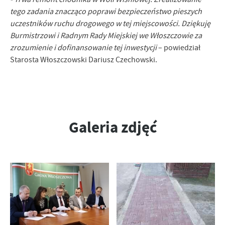
Firmy te działają w charakterze pośredników prezentujących nasze
tego zadania znacząco poprawi bezpieczeństwo pieszych
treści w postaci wiadomości, ofert, komunikatów mediów
uczestników ruchu drogowego w tej miejscowości. Dziękuję
społecznościowych.
Burmistrzowi i Radnym Rady Miejskiej we Włoszczowie za
zrozumienie i dofinansowanie tej inwestycji
– powiedział
Starosta Włoszczowski Dariusz Czechowski.
Galeria zdjęć