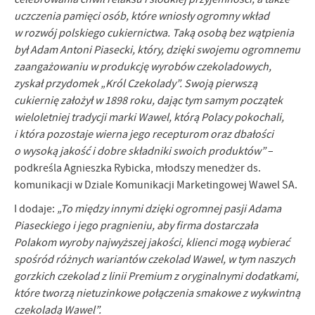
firm będących naszymi partnerami oraz innych dostawców usług.
uczczenia pamięci osób, które wniosły ogromny wkład
Firmy te działają w charakterze pośredników prezentujących nasze
w rozwój polskiego cukiernictwa. Taką osobą bez wątpienia
treści w postaci wiadomości, ofert, komunikatów mediów
był Adam Antoni Piasecki, który, dzięki swojemu ogromnemu
społecznościowych.
zaangażowaniu w produkcję wyrobów czekoladowych,
zyskał przydomek „Król Czekolady”. Swoją pierwszą
cukiernię założył w 1898 roku, dając tym samym początek
wieloletniej tradycji marki Wawel, którą Polacy pokochali,
i która pozostaje wierna jego recepturom oraz dbałości
o wysoką jakość i dobre składniki swoich produktów”
–
podkreśla Agnieszka Rybicka, młodszy menedżer ds.
komunikacji w Dziale Komunikacji Marketingowej Wawel SA.
I dodaje:
„To między innymi dzięki ogromnej pasji Adama
Piaseckiego i jego pragnieniu, aby firma dostarczała
Polakom wyroby najwyższej jakości, klienci mogą wybierać
spośród różnych wariantów czekolad Wawel, w tym naszych
gorzkich czekolad z linii Premium z oryginalnymi dodatkami,
które tworzą nietuzinkowe połączenia smakowe z wykwintną
czekoladą Wawel”.