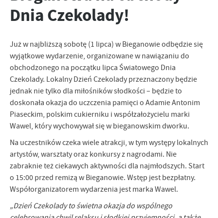
zapamiętanie wprowadzonych przez Ciebie ustawień oraz
Dnia Czekolady!
personalizację określonych funkcjonalności czy prezentowanych
treści.
Dzięki tym plikom cookies możemy zapewnić Ci większy komfort
Więcej
Już w najbliższą sobotę (1 lipca) w Bieganowie odbędzie się
korzystania z funkcjonalności naszej strony poprzez dopasowanie
wyjątkowe wydarzenie, organizowane w nawiązaniu do
jej do Twoich indywidualnych preferencji. Wyrażenie zgody na
obchodzonego na początku lipca Światowego Dnia
funkcjonalne i personalizacyjne pliki cookies gwarantuje
Analityczne
dostępność większej ilości funkcji na stronie.
Czekolady. Lokalny Dzień Czekolady przeznaczony będzie
Analityczne pliki cookies pomagają nam rozwijać się i
jednak nie tylko dla miłośników słodkości – będzie to
dostosowywać do Twoich potrzeb.
doskonała okazja do uczczenia pamięci o Adamie Antonim
Cookies analityczne pozwalają na uzyskanie informacji w zakresie
Piaseckim, polskim cukierniku i współzałożycielu marki
Więcej
wykorzystywania witryny internetowej, miejsca oraz częstotliwości,
Wawel, który wychowywał się w bieganowskim dworku.
z jaką odwiedzane są nasze serwisy www. Dane pozwalają nam na
ocenę naszych serwisów internetowych pod względem ich
Na uczestników czeka wiele atrakcji, w tym występy lokalnych
Reklamowe
popularności wśród użytkowników. Zgromadzone informacje są
artystów, warsztaty oraz konkursy z nagrodami. Nie
Dzięki reklamowym plikom cookies prezentujemy Ci najciekawsze
przetwarzane w formie zanonimizowanej. Wyrażenie zgody na
zabraknie też ciekawych aktywności dla najmłodszych. Start
informacje i aktualności na stronach naszych partnerów.
analityczne pliki cookies gwarantuje dostępność wszystkich
o 15:00 przed remizą w Bieganowie. Wstęp jest bezpłatny.
funkcjonalności.
Promocyjne pliki cookies służą do prezentowania Ci naszych
Więcej
Współorganizatorem wydarzenia jest marka Wawel.
komunikatów na podstawie analizy Twoich upodobań oraz Twoich
zwyczajów dotyczących przeglądanej witryny internetowej. Treści
„Dzień Czekolady to świetna okazja do wspólnego
promocyjne mogą pojawić się na stronach podmiotów trzecich lub
celebrowania chwil relaksu i słodkiej przyjemności, a także