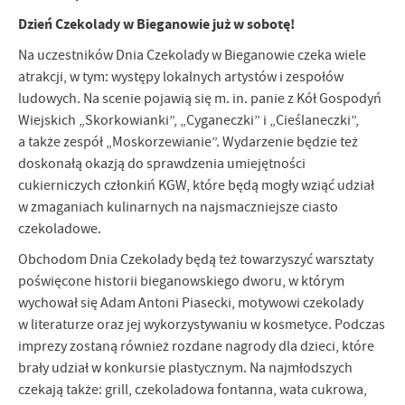
Dzień Czekolady w Bieganowie już w sobotę!
Na uczestników Dnia Czekolady w Bieganowie czeka wiele
atrakcji, w tym: występy lokalnych artystów i zespołów
ludowych. Na scenie pojawią się m. in. panie z Kół Gospodyń
Wiejskich „Skorkowianki”, „Cyganeczki” i „Cieślaneczki”,
a także zespół „Moskorzewianie”. Wydarzenie będzie też
doskonałą okazją do sprawdzenia umiejętności
cukierniczych członkiń KGW, które będą mogły wziąć udział
w zmaganiach kulinarnych na najsmaczniejsze ciasto
czekoladowe.
Obchodom Dnia Czekolady będą też towarzyszyć warsztaty
poświęcone historii bieganowskiego dworu, w którym
wychował się Adam Antoni Piasecki, motywowi czekolady
w literaturze oraz jej wykorzystywaniu w kosmetyce. Podczas
imprezy zostaną również rozdane nagrody dla dzieci, które
brały udział w konkursie plastycznym. Na najmłodszych
czekają także: grill, czekoladowa fontanna, wata cukrowa,