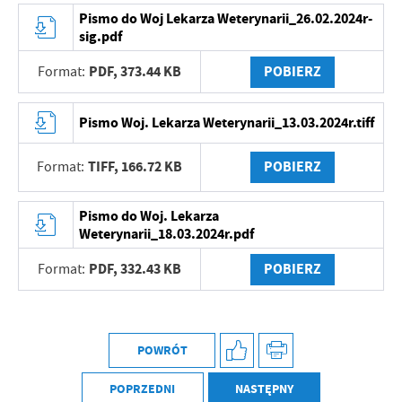
Firmy te działają w charakterze pośredników prezentujących nasze
Pismo do Woj Lekarza Weterynarii_26.02.2024r-
treści w postaci wiadomości, ofert, komunikatów mediów
sig.pdf
społecznościowych.
PDF,
373.44 KB
POBIERZ
Format:
Pismo Woj. Lekarza Weterynarii_13.03.2024r.tiff
TIFF,
166.72 KB
POBIERZ
Format:
Pismo do Woj. Lekarza
Weterynarii_18.03.2024r.pdf
PDF,
332.43 KB
POBIERZ
Format:
POWRÓT
POPRZEDNI
NASTĘPNY