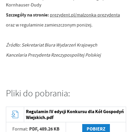
Kornhauser-Dudy
Firmy te działają w charakterze pośredników prezentujących nasze
treści w postaci wiadomości, ofert, komunikatów mediów
Szczegóły na stronie:
prezydent.pl/malzonka-prezydenta
społecznościowych.
oraz w regulaminie zamieszczonym poniżej.
Źródło: Sekretariat Biura Wydarzeń Krajowych
Kancelaria Prezydenta Rzeczypospolitej Polskiej
Pliki do pobrania:
Regulamin IV edycji Konkursu dla Kół Gospodyń
Wiejskich.pdf
PDF,
489.26 KB
POBIERZ
Format: