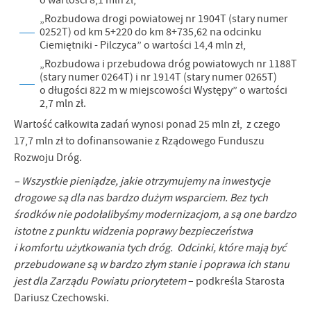
o wartości 8,1 mln zł,
Firmy te działają w charakterze pośredników prezentujących nasze
„Rozbudowa drogi powiatowej nr 1904T (stary numer
treści w postaci wiadomości, ofert, komunikatów mediów
0252T) od km 5+220 do km 8+735,62 na odcinku
społecznościowych.
Ciemiętniki - Pilczyca” o wartości 14,4 mln zł,
„Rozbudowa i przebudowa dróg powiatowych nr 1188T
(stary numer 0264T) i nr 1914T (stary numer 0265T)
o długości 822 m w miejscowości Występy” o wartości
2,7 mln zł.
Wartość całkowita zadań wynosi ponad 25 mln zł, z czego
17,7 mln zł to dofinansowanie z Rządowego Funduszu
Rozwoju Dróg.
– Wszystkie pieniądze, jakie otrzymujemy na inwestycje
drogowe są dla nas bardzo dużym wsparciem. Bez tych
środków nie podołalibyśmy modernizacjom, a są one bardzo
istotne z punktu widzenia poprawy bezpieczeństwa
i komfortu użytkowania tych dróg. Odcinki, które mają być
przebudowane są w bardzo złym stanie i poprawa ich stanu
jest dla Zarządu Powiatu priorytetem
– podkreśla Starosta
Dariusz Czechowski.