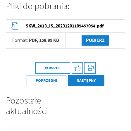
Pliki do pobrania:
Firmy te działają w charakterze pośredników prezentujących nasze
treści w postaci wiadomości, ofert, komunikatów mediów
społecznościowych.
SKW_2613_IS_20231201105457054.pdf
PDF,
158.99 KB
POBIERZ
Format:
POWRÓT
POPRZEDNI
NASTĘPNY
Pozostałe
aktualności